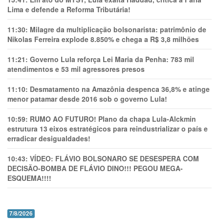
Lima e defende a Reforma Tributária!
11:30:
Milagre da multiplicação bolsonarista: patrimônio de
Nikolas Ferreira explode 8.850% e chega a R$ 3,8 milhões
11:21:
Governo Lula reforça Lei Maria da Penha: 783 mil
atendimentos e 53 mil agressores presos
11:10:
Desmatamento na Amazônia despenca 36,8% e atinge
menor patamar desde 2016 sob o governo Lula!
10:59:
RUMO AO FUTURO! Plano da chapa Lula-Alckmin
estrutura 13 eixos estratégicos para reindustrializar o país e
erradicar desigualdades!
10:43:
VÍDEO: FLÁVIO BOLSONARO SE DESESPERA COM
DECISÃO-BOMBA DE FLÁVIO DINO!!! PEGOU MEGA-
ESQUEMA!!!!
7/8/2026