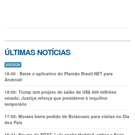
ÚLTIMAS NOTÍCIAS
8/8/2026
18:00
-
Baixe o aplicativo do Plantão Brasil.NET para
Android!
18:00:
Trump tem projeto de salão de US$ 400 milhões
vetado; Justiça reforça que presidente é inquilino
temporário
17:55:
Moraes barra pedido de Bolsonaro para visitas no Dia
dos Pais
15:41:
Em ato do MTST, Lula exalta Haddad, critica a Faria