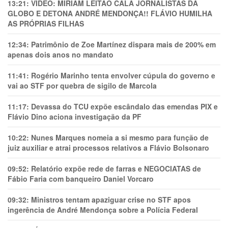
13:21:
VÍDEO: MIRIAM LEITÃO CALA JORNALISTAS DA
GLOBO E DETONA ANDRÉ MENDONÇA!! FLÁVIO HUMILHA
AS PRÓPRIAS FILHAS
12:34:
Patrimônio de Zoe Martínez dispara mais de 200% em
apenas dois anos no mandato
11:41:
Rogério Marinho tenta envolver cúpula do governo e
vai ao STF por quebra de sigilo de Marcola
11:17:
Devassa do TCU expõe escândalo das emendas PIX e
Flávio Dino aciona investigação da PF
10:22:
Nunes Marques nomeia a si mesmo para função de
juiz auxiliar e atrai processos relativos a Flávio Bolsonaro
09:52:
Relatório expõe rede de farras e NEGOCIATAS de
Fábio Faria com banqueiro Daniel Vorcaro
09:32:
Ministros tentam apaziguar crise no STF apos
ingerência de André Mendonça sobre a Polícia Federal