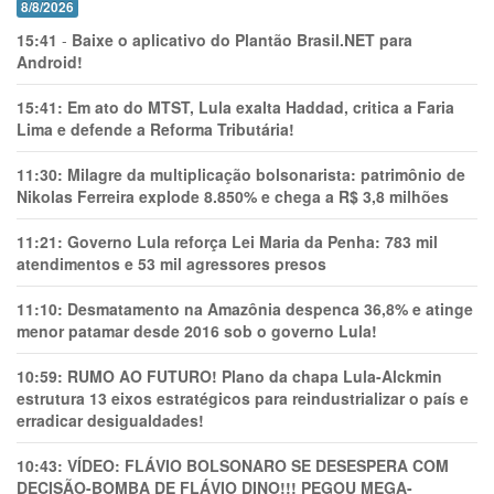
8/8/2026
15:41
-
Baixe o aplicativo do Plantão Brasil.NET para
Android!
15:41:
Em ato do MTST, Lula exalta Haddad, critica a Faria
Lima e defende a Reforma Tributária!
11:30:
Milagre da multiplicação bolsonarista: patrimônio de
Nikolas Ferreira explode 8.850% e chega a R$ 3,8 milhões
11:21:
Governo Lula reforça Lei Maria da Penha: 783 mil
atendimentos e 53 mil agressores presos
11:10:
Desmatamento na Amazônia despenca 36,8% e atinge
menor patamar desde 2016 sob o governo Lula!
10:59:
RUMO AO FUTURO! Plano da chapa Lula-Alckmin
estrutura 13 eixos estratégicos para reindustrializar o país e
erradicar desigualdades!
10:43:
VÍDEO: FLÁVIO BOLSONARO SE DESESPERA COM
DECISÃO-BOMBA DE FLÁVIO DINO!!! PEGOU MEGA-