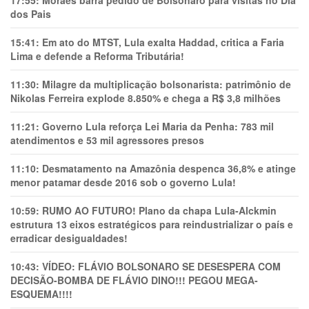
17:55:
Moraes barra pedido de Bolsonaro para visitas no Dia
dos Pais
15:41:
Em ato do MTST, Lula exalta Haddad, critica a Faria
Lima e defende a Reforma Tributária!
11:30:
Milagre da multiplicação bolsonarista: patrimônio de
Nikolas Ferreira explode 8.850% e chega a R$ 3,8 milhões
11:21:
Governo Lula reforça Lei Maria da Penha: 783 mil
atendimentos e 53 mil agressores presos
11:10:
Desmatamento na Amazônia despenca 36,8% e atinge
menor patamar desde 2016 sob o governo Lula!
10:59:
RUMO AO FUTURO! Plano da chapa Lula-Alckmin
estrutura 13 eixos estratégicos para reindustrializar o país e
erradicar desigualdades!
10:43:
VÍDEO: FLÁVIO BOLSONARO SE DESESPERA COM
DECISÃO-BOMBA DE FLÁVIO DINO!!! PEGOU MEGA-
ESQUEMA!!!!