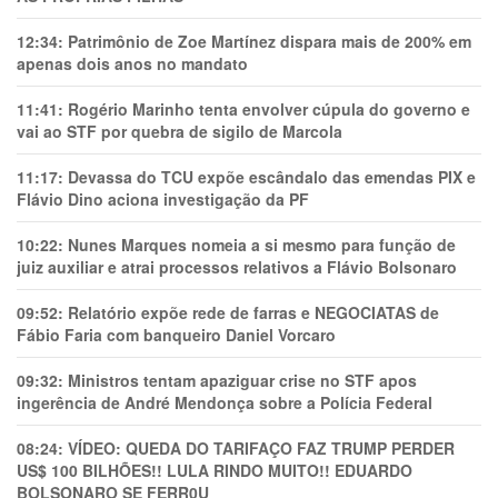
12:34:
Patrimônio de Zoe Martínez dispara mais de 200% em
apenas dois anos no mandato
11:41:
Rogério Marinho tenta envolver cúpula do governo e
vai ao STF por quebra de sigilo de Marcola
11:17:
Devassa do TCU expõe escândalo das emendas PIX e
Flávio Dino aciona investigação da PF
10:22:
Nunes Marques nomeia a si mesmo para função de
juiz auxiliar e atrai processos relativos a Flávio Bolsonaro
09:52:
Relatório expõe rede de farras e NEGOCIATAS de
Fábio Faria com banqueiro Daniel Vorcaro
09:32:
Ministros tentam apaziguar crise no STF apos
ingerência de André Mendonça sobre a Polícia Federal
08:24:
VÍDEO: QUEDA DO TARIFAÇO FAZ TRUMP PERDER
US$ 100 BILHÕES!! LULA RINDO MUITO!! EDUARDO
BOLSONARO SE FERR0U