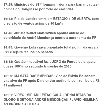
17:29:
Ministros do STF formam maioria para barrar pautas-
bomba do Congresso por meio de emendas
16:33:
Rio de Janeiro entra em ESTÁGIO 3 DE ALERTA, com
previsão de ventos acima de 90 km/h
14:46:
Jurista Wálter Maierovitch aponta abuso de
autoridade de André Mendonça contra a autonomia da PF
14:45:
Governo Lula crava prioridade total no fim da escala
6x1 e rejeita recuos no Senado
13:38:
Gestão impecável faz LUCRO da Petrobras disparar
quase 100% no segundo trimestre de 2026
13:29:
MAMATA DAS EMENDAS! Vice de Flávio Bolsonaro
vira alvo da PF após Dino enviar auditoria com rombo de R$
49 milhões!
13:21:
VÍDEO: MIRIAM LEITÃO CALA JORNALISTAS DA
GLOBO E DETONA ANDRÉ MENDONÇA!! FLÁVIO HUMILHA
AS PRÓPRIAS FILHAS