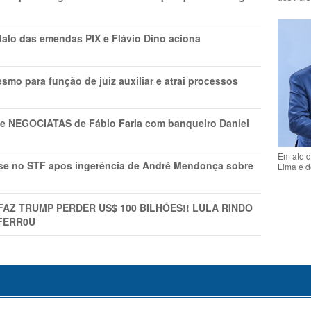
lo das emendas PIX e Flávio Dino aciona
mo para função de juiz auxiliar e atrai processos
s e NEGOCIATAS de Fábio Faria com banqueiro Daniel
Em ato d
rise no STF apos ingerência de André Mendonça sobre
Lima e d
FAZ TRUMP PERDER US$ 100 BILHÕES!! LULA RINDO
FERR0U