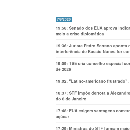
7/8/2026
19:58:
Senado dos EUA aprova indica
meio a crise diplomática
19:36:
Jurista Pedro Serrano aponta
interferência de Kassio Nunes for co
19:09:
TSE cria conselho especial co
de 2026
19:02:
"Latino-americano frustrado":
18:37:
STF impõe derrota a Alexandre
do 8 de Janeiro
17:48:
EUA exigem vantagens comercia
açúcar
17:29:
Ministros do STF formam maio