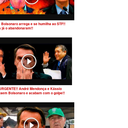
 Bolsonaro arrega e se humilha ao STF!!
s já o abandonaram!!
URGENTE!! André Mendonça e Kássio
raem Bolsonaro e acabam com o golpe!!