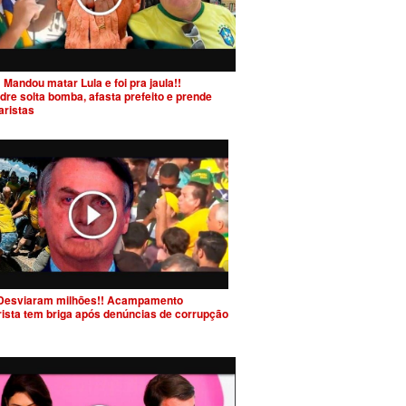
 Mandou matar Lula e foi pra jaula!!
dre solta bomba, afasta prefeito e prende
aristas
Desviaram milhões!! Acampamento
rista tem briga após denúncias de corrupção