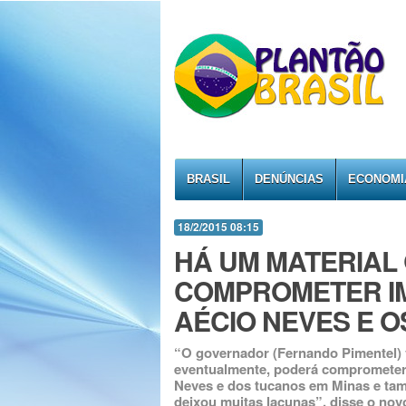
BRASIL
DENÚNCIAS
ECONOMI
18/2/2015 08:15
HÁ UM MATERIAL
COMPROMETER IM
AÉCIO NEVES E O
“O governador (Fernando Pimentel) v
eventualmente, poderá comprometer
Neves e dos tucanos em Minas e ta
deixou muitas lacunas”, disse o novo