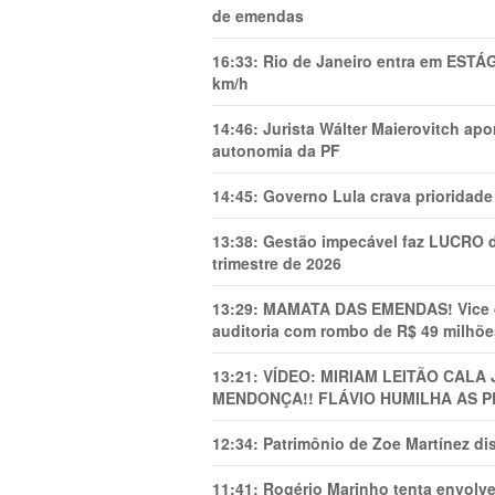
de emendas
16:33:
Rio de Janeiro entra em ESTÁ
km/h
14:46:
Jurista Wálter Maierovitch ap
autonomia da PF
14:45:
Governo Lula crava prioridade 
13:38:
Gestão impecável faz LUCRO d
trimestre de 2026
13:29:
MAMATA DAS EMENDAS! Vice de 
auditoria com rombo de R$ 49 milhõe
13:21:
VÍDEO: MIRIAM LEITÃO CAL
MENDONÇA!! FLÁVIO HUMILHA AS P
12:34:
Patrimônio de Zoe Martínez d
11:41:
Rogério Marinho tenta envolve