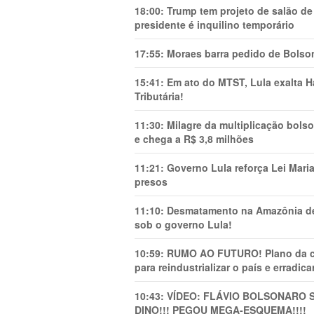
18:00:
Trump tem projeto de salão de
presidente é inquilino temporário
17:55:
Moraes barra pedido de Bolson
15:41:
Em ato do MTST, Lula exalta H
Tributária!
11:30:
Milagre da multiplicação bolso
e chega a R$ 3,8 milhões
11:21:
Governo Lula reforça Lei Mari
presos
11:10:
Desmatamento na Amazônia de
sob o governo Lula!
10:59:
RUMO AO FUTURO! Plano da cha
para reindustrializar o país e erradic
10:43:
VÍDEO: FLÁVIO BOLSONARO 
DINO!!! PEGOU MEGA-ESQUEMA!!!!