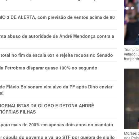
GIO 3 DE ALERTA, com previsão de ventos acima de 90
onta abuso de autoridade de André Mendonça contra a
Trump te
vetado; 
total no fim da escala 6x1 e rejeita recuos no Senado
temporár
a Petrobras disparar quase 100% no segundo
Flávio Bolsonaro vira alvo da PF após Dino enviar
s!
A JORNALISTAS DA GLOBO E DETONA ANDRÉ
RÓPRIAS FILHAS
ispara mais de 200% em apenas dois anos no mandato
Moraes b
r cúpula do governo e vai ao STF por quebra de sigilo
dos Pais