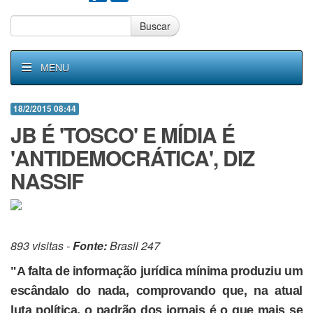
Buscar
MENU
18/2/2015 08:44
JB É 'TOSCO' E MÍDIA É
'ANTIDEMOCRÁTICA', DIZ
NASSIF
893 visitas -
Fonte:
Brasil 247
"A falta de informação jurídica mínima produziu um
escândalo do nada, comprovando que, na atual
luta política, o padrão dos jornais é o que mais se