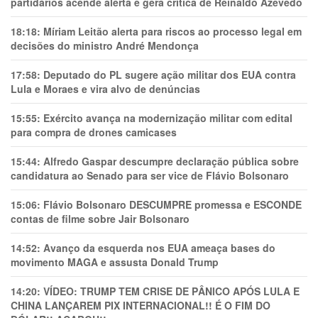
partidários acende alerta e gera crítica de Reinaldo Azevedo
18:18:
Míriam Leitão alerta para riscos ao processo legal em
decisões do ministro André Mendonça
17:58:
Deputado do PL sugere ação militar dos EUA contra
Lula e Moraes e vira alvo de denúncias
15:55:
Exército avança na modernização militar com edital
para compra de drones camicases
15:44:
Alfredo Gaspar descumpre declaração pública sobre
candidatura ao Senado para ser vice de Flávio Bolsonaro
15:06:
Flávio Bolsonaro DESCUMPRE promessa e ESCONDE
contas de filme sobre Jair Bolsonaro
14:52:
Avanço da esquerda nos EUA ameaça bases do
movimento MAGA e assusta Donald Trump
14:20:
VÍDEO: TRUMP TEM CRlSE DE PÂNlCO APÓS LULA E
CHINA LANÇAREM PIX INTERNACIONAL!! É O FIM DO