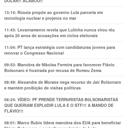
DÓLAR!! ACABOU!!
13:14:
Rússia propõe ao governo Lula parceria em
tecnologia nuclear e projetos no mar
11:43:
Levantamento revela que Lulinha nunca virou réu
após 20 anos de acusações em ciclos eleitorais
11:04:
PT lança estratégia com candidaturas jovens para
renovar o Congresso Nacional
09:53:
Manobra de Nikolas Ferreira para favorecer Flávio
Bolsonaro é frustrada por recusa de Romeu Zema
08:49:
Alexandre de Moraes nega recurso de Jair Bolsonaro
e mantém proibição de visitas políticas
08:24:
VÍDEO: PF PRENDE TERR0RlSTAS B0LSONARlSTAS
QUE QUERIAM EXPL0DlR LULA E O STF!!! A MANDO DE
FLÁVIO!!!
08:01:
Marco Rubio lidera manobra dos EUA para beneficiar