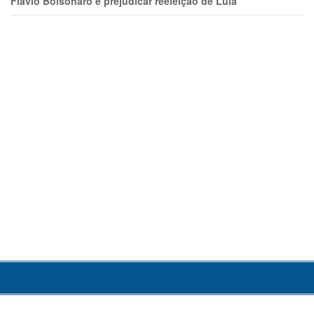
Flávio Bolsonaro e prejudicar reeleição de Lula