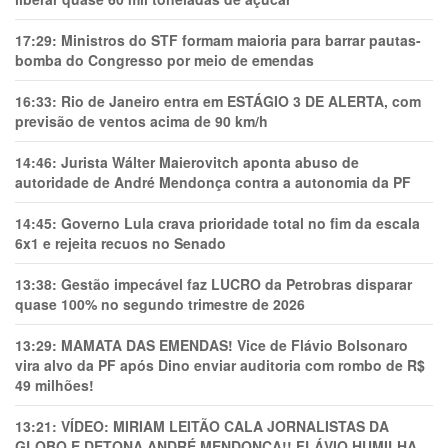
17:29:
Ministros do STF formam maioria para barrar pautas-
bomba do Congresso por meio de emendas
16:33:
Rio de Janeiro entra em ESTÁGIO 3 DE ALERTA, com
previsão de ventos acima de 90 km/h
14:46:
Jurista Wálter Maierovitch aponta abuso de
autoridade de André Mendonça contra a autonomia da PF
14:45:
Governo Lula crava prioridade total no fim da escala
6x1 e rejeita recuos no Senado
13:38:
Gestão impecável faz LUCRO da Petrobras disparar
quase 100% no segundo trimestre de 2026
13:29:
MAMATA DAS EMENDAS! Vice de Flávio Bolsonaro
vira alvo da PF após Dino enviar auditoria com rombo de R$
49 milhões!
13:21:
VÍDEO: MIRIAM LEITÃO CALA JORNALISTAS DA
GLOBO E DETONA ANDRÉ MENDONÇA!! FLÁVIO HUMILHA