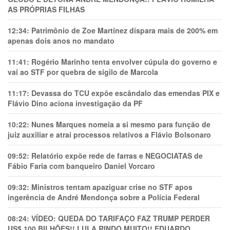
AS PRÓPRIAS FILHAS
12:34:
Patrimônio de Zoe Martínez dispara mais de 200% em
apenas dois anos no mandato
11:41:
Rogério Marinho tenta envolver cúpula do governo e
vai ao STF por quebra de sigilo de Marcola
11:17:
Devassa do TCU expõe escândalo das emendas PIX e
Flávio Dino aciona investigação da PF
10:22:
Nunes Marques nomeia a si mesmo para função de
juiz auxiliar e atrai processos relativos a Flávio Bolsonaro
09:52:
Relatório expõe rede de farras e NEGOCIATAS de
Fábio Faria com banqueiro Daniel Vorcaro
09:32:
Ministros tentam apaziguar crise no STF apos
ingerência de André Mendonça sobre a Polícia Federal
08:24:
VÍDEO: QUEDA DO TARIFAÇO FAZ TRUMP PERDER
US$ 100 BILHÕES!! LULA RINDO MUITO!! EDUARDO