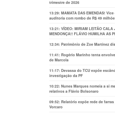
trimestre de 2026
13:29:
MAMATA DAS EMENDAS! Vice de 
auditoria com rombo de R$ 49 milhõe
13:21:
VÍDEO: MIRIAM LEITÃO CAL
MENDONÇA!! FLÁVIO HUMILHA AS P
12:34:
Patrimônio de Zoe Martínez d
11:41:
Rogério Marinho tenta envolve
de Marcola
11:17:
Devassa do TCU expõe escânda
investigação da PF
10:22:
Nunes Marques nomeia a si mes
relativos a Flávio Bolsonaro
09:52:
Relatório expõe rede de farra
Vorcaro