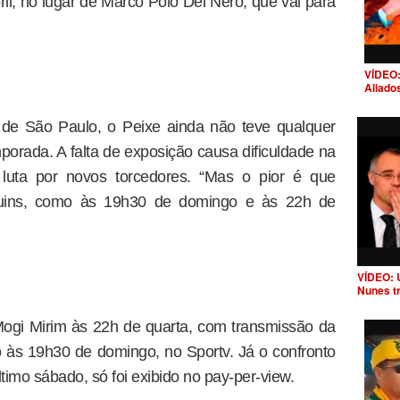
il, no lugar de Marco Polo Del Nero, que vai para
VÍDEO:
Aliado
 de São Paulo, o Peixe ainda não teve qualquer
porada. A falta de exposição causa dificuldade na
 luta por novos torcedores. “Mas o pior é que
ruins, como às 19h30 de domingo e às 22h de
VÍDEO: 
Nunes t
ogi Mirim às 22h de quarta, com transmissão da
o às 19h30 de domingo, no Sportv. Já o confronto
imo sábado, só foi exibido no pay-per-view.