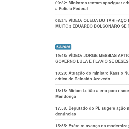
09:32:
Ministros tentam apaziguar c
a Polícia Federal
08:24:
VÍDEO: QUEDA DO TARIFAÇO 
MUITO!! EDUARDO BOLSONARO SE 
6/8/2026
19:48:
VÍDEO: JORGE MESSIAS AR
GOVERNO LULA E FLÁVIO SE DESES
18:28:
Atuação do ministro Kássio Nu
crítica de Reinaldo Azevedo
18:18:
Míriam Leitão alerta para risc
Mendonça
17:58:
Deputado do PL sugere ação mi
denúncias
15:55:
Exército avança na modernizaç