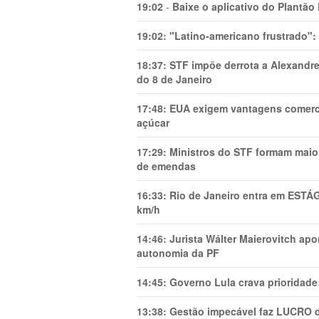
19:02
-
Baixe o aplicativo do Plantão
19:02:
"Latino-americano frustrado":
18:37:
STF impõe derrota a Alexandre
do 8 de Janeiro
17:48:
EUA exigem vantagens comercia
açúcar
17:29:
Ministros do STF formam maio
de emendas
16:33:
Rio de Janeiro entra em ESTÁ
km/h
14:46:
Jurista Wálter Maierovitch ap
autonomia da PF
14:45:
Governo Lula crava prioridade 
13:38:
Gestão impecável faz LUCRO d