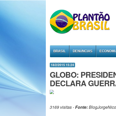
BRASIL
DENÚNCIAS
ECONOMI
18/2/2015 15:24
GLOBO: PRESIDE
DECLARA GUERR
3169 visitas -
Fonte:
BlogJorgeNico