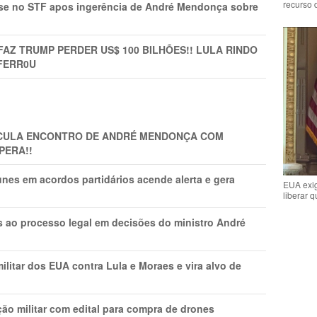
recurso 
rise no STF apos ingerência de André Mendonça sobre
FAZ TRUMP PERDER US$ 100 BILHÕES!! LULA RINDO
FERR0U
TICULA ENCONTRO DE ANDRÉ MENDONÇA COM
PERA!!
nes em acordos partidários acende alerta e gera
EUA exig
liberar 
os ao processo legal em decisões do ministro André
litar dos EUA contra Lula e Moraes e vira alvo de
ão militar com edital para compra de drones