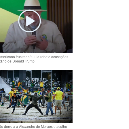
americano frustrado": Lula rebate acusações
tário de Donald Trump
e derrota a Alexandre de Moraes e acolhe