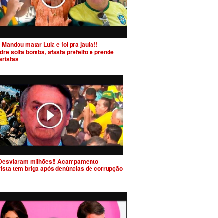
 Mandou matar Lula e foi pra jaula!!
dre solta bomba, afasta prefeito e prende
aristas
Desviaram milhões!! Acampamento
rista tem briga após denúncias de corrupção