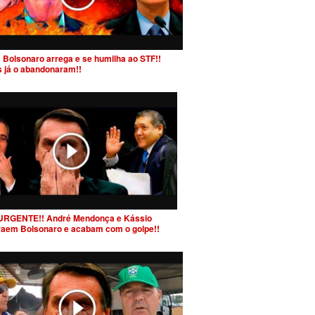
 Bolsonaro arrega e se humilha ao STF!!
s já o abandonaram!!
URGENTE!! André Mendonça e Kássio
raem Bolsonaro e acabam com o golpe!!