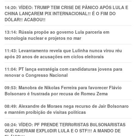
14:20:
VÍDEO: TRUMP TEM CRlSE DE PÂNlCO APÓS LULA E
CHINA LANÇAREM PIX INTERNACIONAL!! É O FIM DO
DÓLAR!! ACABOU!!
13:14:
Rússia propõe ao governo Lula parceria em
tecnologia nuclear e projetos no mar
11:43:
Levantamento revela que Lulinha nunca virou réu
após 20 anos de acusações em ciclos eleitorais
11:04:
PT lança estratégia com candidaturas jovens para
renovar o Congresso Nacional
09:53:
Manobra de Nikolas Ferreira para favorecer Flávio
Bolsonaro é frustrada por recusa de Romeu Zema
08:49:
Alexandre de Moraes nega recurso de Jair Bolsonaro
e mantém proibição de visitas políticas
08:24:
VÍDEO: PF PRENDE TERR0RlSTAS B0LSONARlSTAS
QUE QUERIAM EXPL0DlR LULA E O STF!!! A MANDO DE