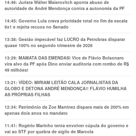
14:46:
Jurista Wálter Maierovitch aponta abuso de
autoridade de André Mendonça contra a autonomia da PF
14:45:
Governo Lula crava prioridade total no fim da escala
6x1 e rejeita recuos no Senado
13:38:
Gestão impecável faz LUCRO da Petrobras disparar
quase 100% no segundo trimestre de 2026
13:29:
MAMATA DAS EMENDAS! Vice de Flávio Bolsonaro
vira alvo da PF após Dino enviar auditoria com rombo de R$
49 milhões!
13:21:
VÍDEO: MIRIAM LEITÃO CALA JORNALISTAS DA
GLOBO E DETONA ANDRÉ MENDONÇA!! FLÁVIO HUMILHA
AS PRÓPRIAS FILHAS
12:34:
Patrimônio de Zoe Martínez dispara mais de 200% em
apenas dois anos no mandato
11:41:
Rogério Marinho tenta envolver cúpula do governo e
vai ao STF por quebra de sigilo de Marcola