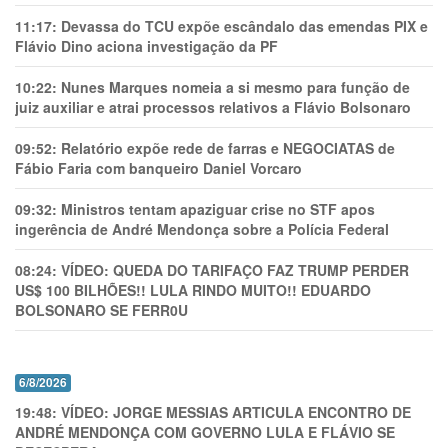
11:17:
Devassa do TCU expõe escândalo das emendas PIX e
Flávio Dino aciona investigação da PF
10:22:
Nunes Marques nomeia a si mesmo para função de
juiz auxiliar e atrai processos relativos a Flávio Bolsonaro
09:52:
Relatório expõe rede de farras e NEGOCIATAS de
Fábio Faria com banqueiro Daniel Vorcaro
09:32:
Ministros tentam apaziguar crise no STF apos
ingerência de André Mendonça sobre a Polícia Federal
08:24:
VÍDEO: QUEDA DO TARIFAÇO FAZ TRUMP PERDER
US$ 100 BILHÕES!! LULA RINDO MUITO!! EDUARDO
BOLSONARO SE FERR0U
6/8/2026
19:48:
VÍDEO: JORGE MESSIAS ARTICULA ENCONTRO DE
ANDRÉ MENDONÇA COM GOVERNO LULA E FLÁVIO SE