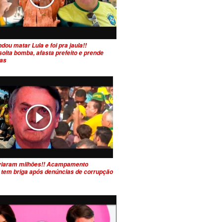
ou matar Lula e foi pra jaula!!
olta bomba, afasta prefeito e prende
tas
viaram milhões!! Acampamento
 tem briga após denúncias de corrupção