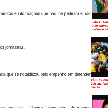
cimentos e informações que não lhe pediram e não
VÍDEO: Mand
Alexandre s
bolsonaris
s jornalistas.
da que se notabilizou pelo empenho em defender
VÍDEO: Des
bolsonarista
interna