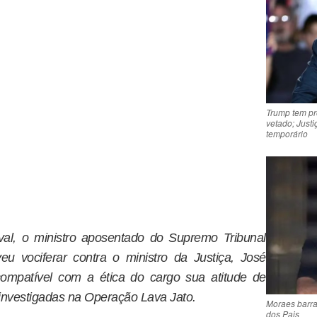
Trump tem pr
vetado; Justi
temporário
al, o ministro aposentado do Supremo Tribunal
u vociferar contra o ministro da Justiça, José
ompatível com a ética do cargo sua atitude de
nvestigadas na Operação Lava Jato.
Moraes barra
dos Pais