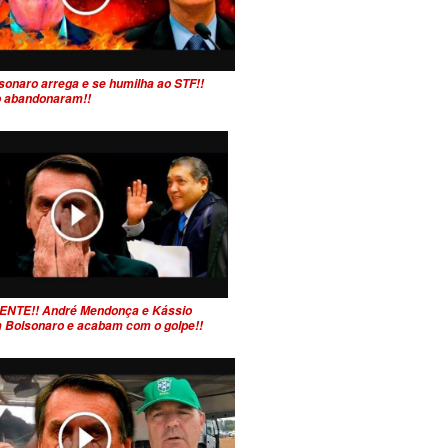
sonaro arrega e se humilha ao STF!!
 o abandonaram!!
ENTE!! André Mendonça e Kássio
 Bolsonaro e acabam com o golpe!!