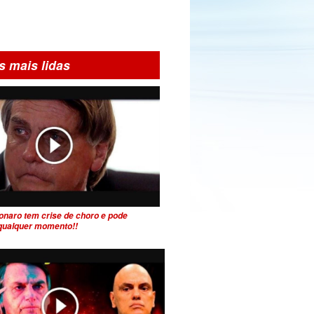
s mais lidas
onaro tem crise de choro e pode
 qualquer momento!!