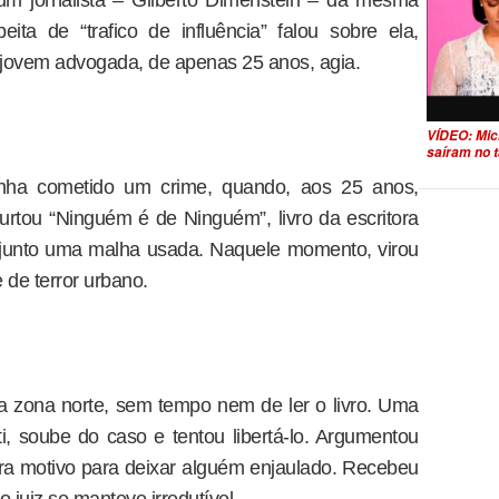
 um jornalista – Gilberto Dimenstein – da mesma
ta de “trafico de influência” falou sobre ela,
 jovem advogada, de apenas 25 anos, agia.
VÍDEO: Mic
saíram no t
tinha cometido um crime, quando, aos 25 anos,
urtou “Ninguém é de Ninguém”, livro da escritora
u junto uma malha usada. Naquele momento, virou
de terror urbano.
 zona norte, sem tempo nem de ler o livro. Uma
, soube do caso e tentou libertá-lo. Argumentou
era motivo para deixar alguém enjaulado. Recebeu