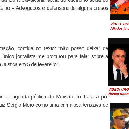
ada Dora Cavalcanti, sócia do escritório sócia do
otelho – Advogados e defensora de alguns presos
VÍDEO: Bol
Aliados já
mação, contida no texto: “não posso deixar de
único jornalista me procurou para falar sobre a
a Justiça em 5 de fevereiro”.
VÍDEO: URG
Nunes traem
 da agenda pública do Ministro, foi tratada por
uiz Sérgio Moro como uma criminosa tentativa de