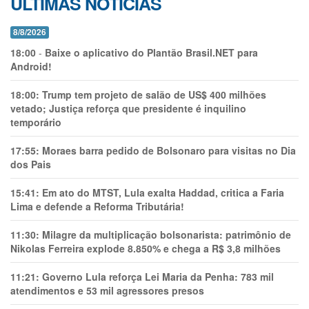
ÚLTIMAS NOTÍCIAS
8/8/2026
18:00
-
Baixe o aplicativo do Plantão Brasil.NET para
Android!
18:00:
Trump tem projeto de salão de US$ 400 milhões
vetado; Justiça reforça que presidente é inquilino
temporário
17:55:
Moraes barra pedido de Bolsonaro para visitas no Dia
dos Pais
15:41:
Em ato do MTST, Lula exalta Haddad, critica a Faria
Lima e defende a Reforma Tributária!
11:30:
Milagre da multiplicação bolsonarista: patrimônio de
Nikolas Ferreira explode 8.850% e chega a R$ 3,8 milhões
11:21:
Governo Lula reforça Lei Maria da Penha: 783 mil
atendimentos e 53 mil agressores presos