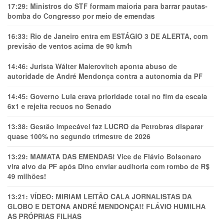
17:29:
Ministros do STF formam maioria para barrar pautas-
bomba do Congresso por meio de emendas
16:33:
Rio de Janeiro entra em ESTÁGIO 3 DE ALERTA, com
previsão de ventos acima de 90 km/h
14:46:
Jurista Wálter Maierovitch aponta abuso de
autoridade de André Mendonça contra a autonomia da PF
14:45:
Governo Lula crava prioridade total no fim da escala
6x1 e rejeita recuos no Senado
13:38:
Gestão impecável faz LUCRO da Petrobras disparar
quase 100% no segundo trimestre de 2026
13:29:
MAMATA DAS EMENDAS! Vice de Flávio Bolsonaro
vira alvo da PF após Dino enviar auditoria com rombo de R$
49 milhões!
13:21:
VÍDEO: MIRIAM LEITÃO CALA JORNALISTAS DA
GLOBO E DETONA ANDRÉ MENDONÇA!! FLÁVIO HUMILHA
AS PRÓPRIAS FILHAS