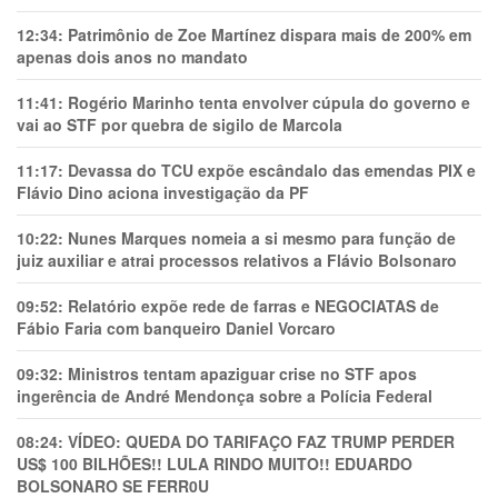
12:34:
Patrimônio de Zoe Martínez dispara mais de 200% em
apenas dois anos no mandato
11:41:
Rogério Marinho tenta envolver cúpula do governo e
vai ao STF por quebra de sigilo de Marcola
11:17:
Devassa do TCU expõe escândalo das emendas PIX e
Flávio Dino aciona investigação da PF
10:22:
Nunes Marques nomeia a si mesmo para função de
juiz auxiliar e atrai processos relativos a Flávio Bolsonaro
09:52:
Relatório expõe rede de farras e NEGOCIATAS de
Fábio Faria com banqueiro Daniel Vorcaro
09:32:
Ministros tentam apaziguar crise no STF apos
ingerência de André Mendonça sobre a Polícia Federal
08:24:
VÍDEO: QUEDA DO TARIFAÇO FAZ TRUMP PERDER
US$ 100 BILHÕES!! LULA RINDO MUITO!! EDUARDO
BOLSONARO SE FERR0U