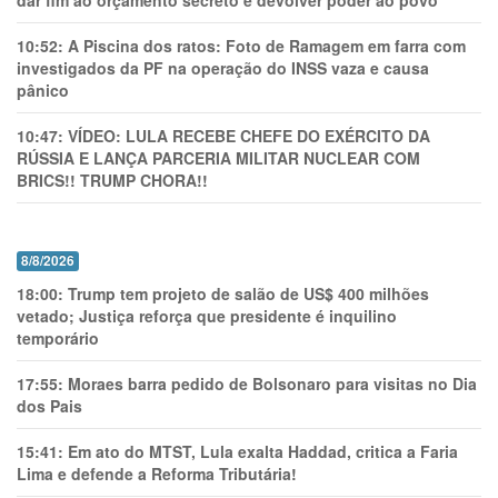
dar fim ao orçamento secreto e devolver poder ao povo
10:52:
A Piscina dos ratos: Foto de Ramagem em farra com
investigados da PF na operação do INSS vaza e causa
pânico
10:47:
VÍDEO: LULA RECEBE CHEFE DO EXÉRCITO DA
RÚSSIA E LANÇA PARCERIA MILITAR NUCLEAR COM
BRICS!! TRUMP CHORA!!
8/8/2026
18:00:
Trump tem projeto de salão de US$ 400 milhões
vetado; Justiça reforça que presidente é inquilino
temporário
17:55:
Moraes barra pedido de Bolsonaro para visitas no Dia
dos Pais
15:41:
Em ato do MTST, Lula exalta Haddad, critica a Faria
Lima e defende a Reforma Tributária!