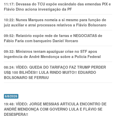
11:17:
Devassa do TCU expõe escândalo das emendas PIX e
Flávio Dino aciona investigação da PF
10:22:
Nunes Marques nomeia a si mesmo para função de
juiz auxiliar e atrai processos relativos a Flávio Bolsonaro
09:52:
Relatório expõe rede de farras e NEGOCIATAS de
Fábio Faria com banqueiro Daniel Vorcaro
09:32:
Ministros tentam apaziguar crise no STF apos
ingerência de André Mendonça sobre a Polícia Federal
08:24:
VÍDEO: QUEDA DO TARIFAÇO FAZ TRUMP PERDER
US$ 100 BILHÕES!! LULA RINDO MUITO!! EDUARDO
BOLSONARO SE FERR0U
6/8/2026
19:48:
VÍDEO: JORGE MESSIAS ARTICULA ENCONTRO DE
ANDRÉ MENDONÇA COM GOVERNO LULA E FLÁVIO SE
DESESPERA!!