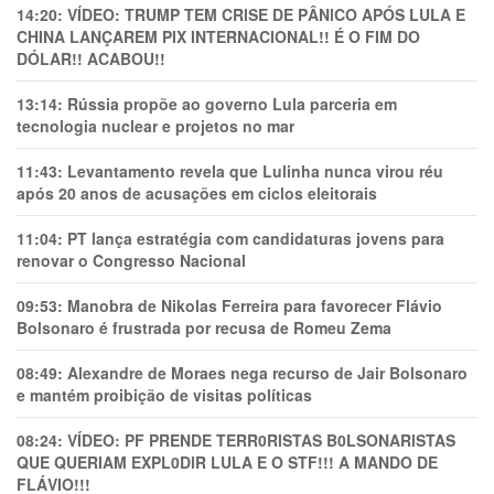
14:20:
VÍDEO: TRUMP TEM CRlSE DE PÂNlCO APÓS LULA E
CHINA LANÇAREM PIX INTERNACIONAL!! É O FIM DO
DÓLAR!! ACABOU!!
13:14:
Rússia propõe ao governo Lula parceria em
tecnologia nuclear e projetos no mar
11:43:
Levantamento revela que Lulinha nunca virou réu
após 20 anos de acusações em ciclos eleitorais
11:04:
PT lança estratégia com candidaturas jovens para
renovar o Congresso Nacional
09:53:
Manobra de Nikolas Ferreira para favorecer Flávio
Bolsonaro é frustrada por recusa de Romeu Zema
08:49:
Alexandre de Moraes nega recurso de Jair Bolsonaro
e mantém proibição de visitas políticas
08:24:
VÍDEO: PF PRENDE TERR0RlSTAS B0LSONARlSTAS
QUE QUERIAM EXPL0DlR LULA E O STF!!! A MANDO DE
FLÁVIO!!!