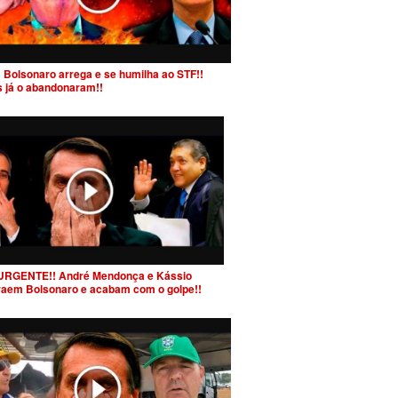
 Bolsonaro arrega e se humilha ao STF!!
s já o abandonaram!!
URGENTE!! André Mendonça e Kássio
raem Bolsonaro e acabam com o golpe!!