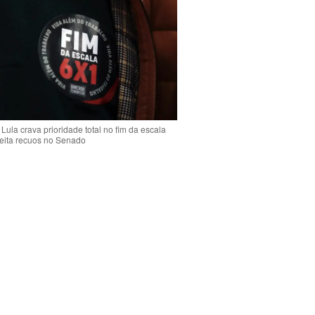
Lula crava prioridade total no fim da escala
jeita recuos no Senado