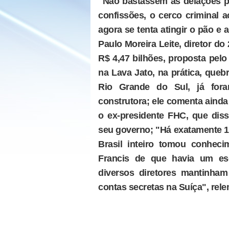
"Não bastassem as delações pr
confissões, o cerco criminal 
agora se tenta atingir o pão e a
Paulo Moreira Leite, diretor do
R$ 4,47 bilhões, proposta pelo 
na Lava Jato, na prática, que
Rio Grande do Sul, já for
construtora; ele comenta ainda
o ex-presidente FHC, que dis
seu governo; "Há exatamente 1
Brasil inteiro tomou conhec
Francis de que havia um es
diversos diretores mantinha
contas secretas na Suíça", rel