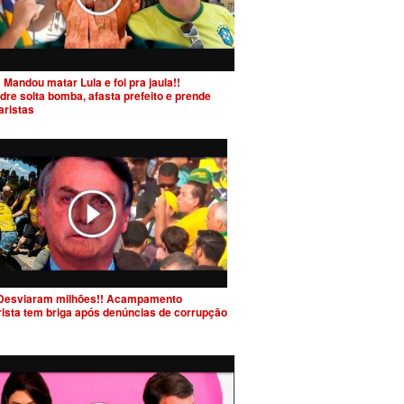
 Mandou matar Lula e foi pra jaula!!
dre solta bomba, afasta prefeito e prende
aristas
Desviaram milhões!! Acampamento
rista tem briga após denúncias de corrupção