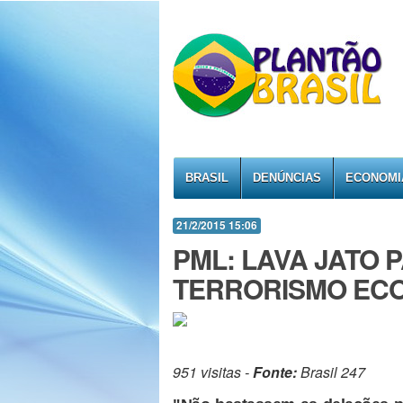
BRASIL
DENÚNCIAS
ECONOMI
21/2/2015 15:06
PML: LAVA JATO 
TERRORISMO EC
951 visitas -
Fonte:
Brasil 247