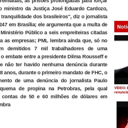
emiadas, as prisões prolongadas para forçar
ao ministro da Justiça José Eduardo Cardozo,
 tranquilidade dos brasileiros", diz o jornalista
 247 em Brasília; ele argumenta que a multa de
Notí
Ministério Público a seis empreiteiras citadas
bra as empresas; PML lembra ainda que, só no
am demitidos 7 mil trabalhadores de uma
 o embate entre a presidente Dilma Rousseff e
se não ter havido nenhuma denúncia durante
8 anos, durante o primeiro mandato de FHC, o
imento de uma denúncia do jornalista Paulo
VÍDEO: 
quema de propina na Petrobras, pela qual
renunci
m contas de 50 e 60 milhões de dólares em
embra