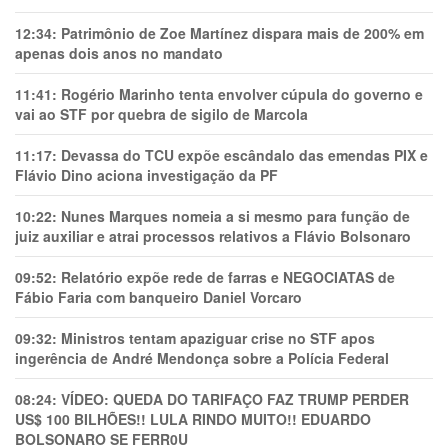
12:34:
Patrimônio de Zoe Martínez dispara mais de 200% em
apenas dois anos no mandato
11:41:
Rogério Marinho tenta envolver cúpula do governo e
vai ao STF por quebra de sigilo de Marcola
11:17:
Devassa do TCU expõe escândalo das emendas PIX e
Flávio Dino aciona investigação da PF
10:22:
Nunes Marques nomeia a si mesmo para função de
juiz auxiliar e atrai processos relativos a Flávio Bolsonaro
09:52:
Relatório expõe rede de farras e NEGOCIATAS de
Fábio Faria com banqueiro Daniel Vorcaro
09:32:
Ministros tentam apaziguar crise no STF apos
ingerência de André Mendonça sobre a Polícia Federal
08:24:
VÍDEO: QUEDA DO TARIFAÇO FAZ TRUMP PERDER
US$ 100 BILHÕES!! LULA RINDO MUITO!! EDUARDO
BOLSONARO SE FERR0U