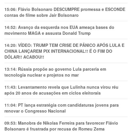
15:06:
Flávio Bolsonaro DESCUMPRE promessa e ESCONDE
contas de filme sobre Jair Bolsonaro
14:52:
Avanço da esquerda nos EUA ameaça bases do
movimento MAGA e assusta Donald Trump
14:20:
VÍDEO: TRUMP TEM CRlSE DE PÂNlCO APÓS LULA E
CHINA LANÇAREM PIX INTERNACIONAL!! É O FIM DO
DÓLAR!! ACABOU!!
13:14:
Rússia propõe ao governo Lula parceria em
tecnologia nuclear e projetos no mar
11:43:
Levantamento revela que Lulinha nunca virou réu
após 20 anos de acusações em ciclos eleitorais
11:04:
PT lança estratégia com candidaturas jovens para
renovar o Congresso Nacional
09:53:
Manobra de Nikolas Ferreira para favorecer Flávio
Bolsonaro é frustrada por recusa de Romeu Zema