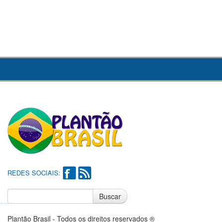
REDES SOCIAIS:
Buscar
Notícias do Flamengo
Notícias do Corinthians
Plantão Brasil - Todos os direitos reservados ®