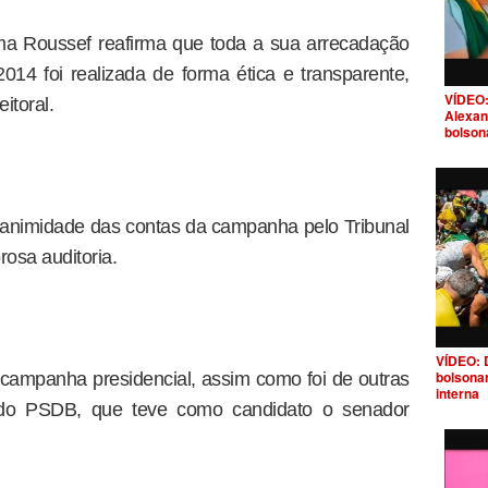
ma Roussef reafirma que toda a sua arrecadação
14 foi realizada de forma ética e transparente,
VÍDEO:
itoral.
Alexan
bolson
nanimidade das contas da campanha pelo Tribunal
rosa auditoria.
VÍDEO: 
bolsona
campanha presidencial, assim como foi de outras
interna
ve do PSDB, que teve como candidato o senador