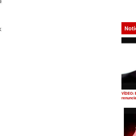
a
Notí
k
VÍDEO: 
renunci