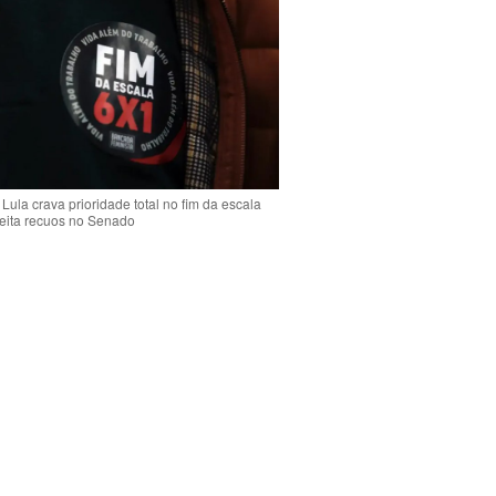
Lula crava prioridade total no fim da escala
jeita recuos no Senado