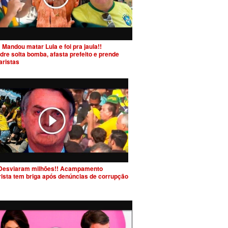
 Mandou matar Lula e foi pra jaula!!
dre solta bomba, afasta prefeito e prende
aristas
Desviaram milhões!! Acampamento
rista tem briga após denúncias de corrupção