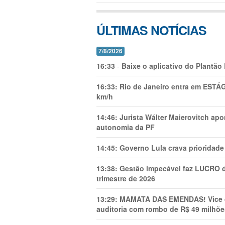
ÚLTIMAS NOTÍCIAS
7/8/2026
16:33
-
Baixe o aplicativo do Plantão
16:33:
Rio de Janeiro entra em ESTÁ
km/h
14:46:
Jurista Wálter Maierovitch ap
autonomia da PF
14:45:
Governo Lula crava prioridade 
13:38:
Gestão impecável faz LUCRO d
trimestre de 2026
13:29:
MAMATA DAS EMENDAS! Vice de 
auditoria com rombo de R$ 49 milhõe