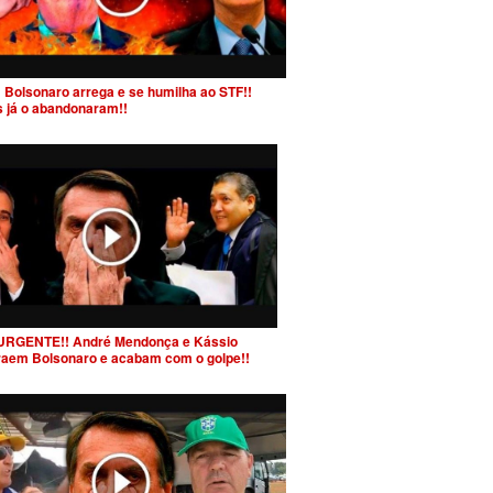
 Bolsonaro arrega e se humilha ao STF!!
s já o abandonaram!!
URGENTE!! André Mendonça e Kássio
raem Bolsonaro e acabam com o golpe!!