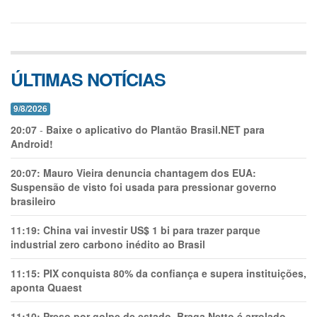
ÚLTIMAS NOTÍCIAS
9/8/2026
20:07
-
Baixe o aplicativo do Plantão Brasil.NET para
Android!
20:07:
Mauro Vieira denuncia chantagem dos EUA:
Suspensão de visto foi usada para pressionar governo
brasileiro
11:19:
China vai investir US$ 1 bi para trazer parque
industrial zero carbono inédito ao Brasil
11:15:
PIX conquista 80% da confiança e supera instituições,
aponta Quaest
11:10:
Preso por golpe de estado, Braga Netto é arrolado