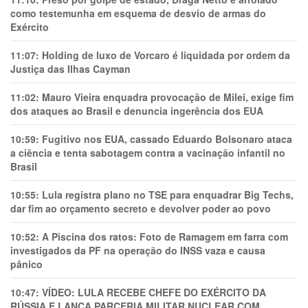
como testemunha em esquema de desvio de armas do
Exército
11:07:
Holding de luxo de Vorcaro é liquidada por ordem da
Justiça das Ilhas Cayman
11:02:
Mauro Vieira enquadra provocação de Milei, exige fim
dos ataques ao Brasil e denuncia ingerência dos EUA
10:59:
Fugitivo nos EUA, cassado Eduardo Bolsonaro ataca
a ciência e tenta sabotagem contra a vacinação infantil no
Brasil
10:55:
Lula registra plano no TSE para enquadrar Big Techs,
dar fim ao orçamento secreto e devolver poder ao povo
10:52:
A Piscina dos ratos: Foto de Ramagem em farra com
investigados da PF na operação do INSS vaza e causa
pânico
10:47:
VÍDEO: LULA RECEBE CHEFE DO EXÉRCITO DA
RÚSSIA E LANÇA PARCERIA MILITAR NUCLEAR COM