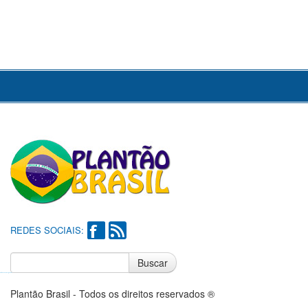
REDES SOCIAIS:
Buscar
Notícias do Flamengo
Notícias do Corinthians
Plantão Brasil - Todos os direitos reservados ®