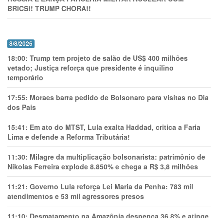
BRICS!! TRUMP CHORA!!
8/8/2026
18:00:
Trump tem projeto de salão de US$ 400 milhões
vetado; Justiça reforça que presidente é inquilino
temporário
17:55:
Moraes barra pedido de Bolsonaro para visitas no Dia
dos Pais
15:41:
Em ato do MTST, Lula exalta Haddad, critica a Faria
Lima e defende a Reforma Tributária!
11:30:
Milagre da multiplicação bolsonarista: patrimônio de
Nikolas Ferreira explode 8.850% e chega a R$ 3,8 milhões
11:21:
Governo Lula reforça Lei Maria da Penha: 783 mil
atendimentos e 53 mil agressores presos
11:10:
Desmatamento na Amazônia despenca 36,8% e atinge