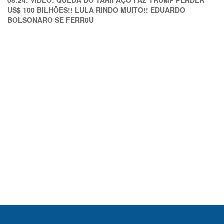
08:24:
VÍDEO: QUEDA DO TARIFAÇO FAZ TRUMP PERDER
US$ 100 BILHÕES!! LULA RINDO MUITO!! EDUARDO
BOLSONARO SE FERR0U