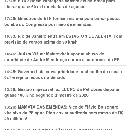
17:48:
EUA exigem vantagens comerciais do Brasil para
liberar quase 60 mil toneladas de açúcar
17:29:
Ministros do STF formam maioria para barrar pautas-
bomba do Congresso por meio de emendas
16:33:
Rio de Janeiro entra em ESTÁGIO 3 DE ALERTA, com
previsão de ventos acima de 90 km/h
14:46:
Jurista Wálter Maierovitch aponta abuso de
autoridade de André Mendonça contra a autonomia da PF
14:45:
Governo Lula crava prioridade total no fim da escala
6x1 e rejeita recuos no Senado
13:38:
Gestão impecável faz LUCRO da Petrobras disparar
quase 100% no segundo trimestre de 2026
13:29:
MAMATA DAS EMENDAS! Vice de Flávio Bolsonaro
vira alvo da PF após Dino enviar auditoria com rombo de R$
49 milhões!