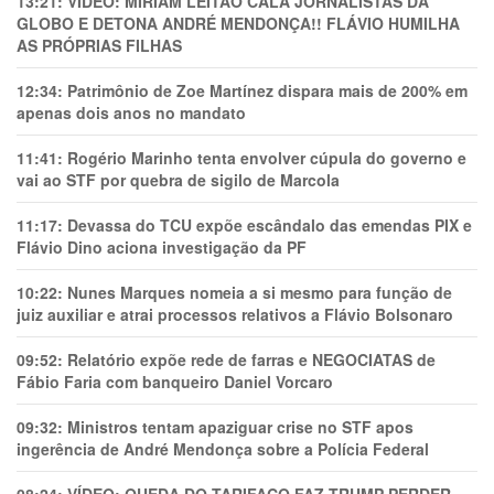
13:21:
VÍDEO: MIRIAM LEITÃO CALA JORNALISTAS DA
GLOBO E DETONA ANDRÉ MENDONÇA!! FLÁVIO HUMILHA
AS PRÓPRIAS FILHAS
12:34:
Patrimônio de Zoe Martínez dispara mais de 200% em
apenas dois anos no mandato
11:41:
Rogério Marinho tenta envolver cúpula do governo e
vai ao STF por quebra de sigilo de Marcola
11:17:
Devassa do TCU expõe escândalo das emendas PIX e
Flávio Dino aciona investigação da PF
10:22:
Nunes Marques nomeia a si mesmo para função de
juiz auxiliar e atrai processos relativos a Flávio Bolsonaro
09:52:
Relatório expõe rede de farras e NEGOCIATAS de
Fábio Faria com banqueiro Daniel Vorcaro
09:32:
Ministros tentam apaziguar crise no STF apos
ingerência de André Mendonça sobre a Polícia Federal