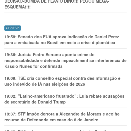
DECISÃO-BOMBA DE FLÁVIO DINO!!! PEGOU MEGA-
ESQUEMA!!!!
7/8/2026
19:58:
Senado dos EUA aprova indicação de Daniel Perez
para a embaixada no Brasil em meio a crise diplomática
19:36:
Jurista Pedro Serrano aponta crime de
responsabilidade e defende impeachment se interferência de
Kassio Nunes for confirmada
19:09:
TSE cria conselho especial contra desinformação e
uso indevido de IA nas eleições de 2026
19:02:
"Latino-americano frustrado": Lula rebate acusações
de secretário de Donald Trump
18:37:
STF impõe derrota a Alexandre de Moraes e acolhe
recurso de Defensoria em caso do 8 de Janeiro