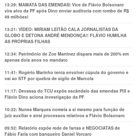
13:29:
MAMATA DAS EMENDAS! Vice de Flávio Bolsonaro
vira alvo da PF após Dino enviar auditoria com rombo de R$
49 milhões!
13:21:
VÍDEO: MIRIAM LEITÃO CALA JORNALISTAS DA
GLOBO E DETONA ANDRÉ MENDONÇA!! FLÁVIO HUMILHA
AS PRÓPRIAS FILHAS
12:34:
Patrimônio de Zoe Martínez dispara mais de 200% em
apenas dois anos no mandato
11:41:
Rogério Marinho tenta envolver cúpula do governo e
vai ao STF por quebra de sigilo de Marcola
11:17:
Devassa do TCU expõe escândalo das emendas PIX e
Flávio Dino aciona investigação da PF
10:22:
Nunes Marques nomeia a si mesmo para função de
juiz auxiliar e atrai processos relativos a Flávio Bolsonaro
09:52:
Relatório expõe rede de farras e NEGOCIATAS de
Fábio Faria com banqueiro Daniel Vorcaro