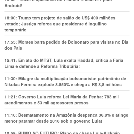
Android!
18:00:
Trump tem projeto de salão de US$ 400 milhões
vetado; Justiça reforça que presidente é inquilino
temporário
17:55:
Moraes barra pedido de Bolsonaro para visitas no Dia
dos Pais
15:41:
Em ato do MTST, Lula exalta Haddad, critica a Faria
Lima e defende a Reforma Tributária!
11:30:
Milagre da multiplicação bolsonarista: patrimônio de
Nikolas Ferreira explode 8.850% e chega a R$ 3,8 milhões
11:21:
Governo Lula reforça Lei Maria da Penha: 783 mil
atendimentos e 53 mil agressores presos
11:10:
Desmatamento na Amazônia despenca 36,8% e atinge
menor patamar desde 2016 sob o governo Lula!
10:59:
RUMO AO FUTURO! Plano da chapa Lula-Alckmin