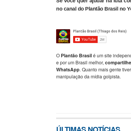
Se você quer ajudar na luta con
no canal do Plantão Brasil no 
O
Plantão Brasil
é um site independ
e por um Brasil melhor,
compartilh
WhatsApp
. Quanto mais gente tive
manipulação da mídia golpista.
ÚLTIMAS NOTÍCIAS