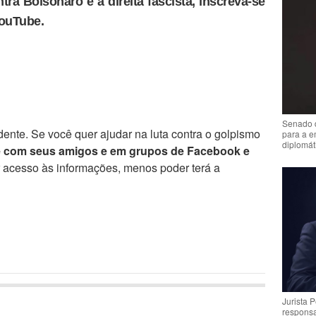
tra Bolsonaro e a direita fascista, inscreva-se
YouTube.
Senado 
ente. Se você quer ajudar na luta contra o golpismo
para a e
diplomát
e com seus amigos e em grupos de Facebook e
r acesso às informações, menos poder terá a
Jurista 
respons