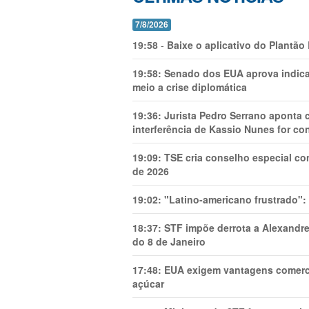
7/8/2026
19:58
-
Baixe o aplicativo do Plantão
19:58:
Senado dos EUA aprova indica
meio a crise diplomática
19:36:
Jurista Pedro Serrano aponta
interferência de Kassio Nunes for co
19:09:
TSE cria conselho especial co
de 2026
19:02:
"Latino-americano frustrado":
18:37:
STF impõe derrota a Alexandre
do 8 de Janeiro
17:48:
EUA exigem vantagens comercia
açúcar