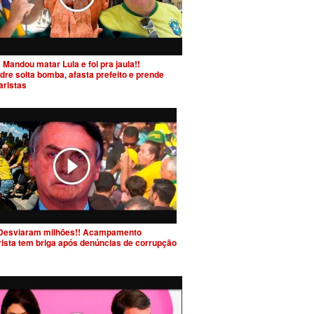
 Mandou matar Lula e foi pra jaula!!
dre solta bomba, afasta prefeito e prende
aristas
Desviaram milhões!! Acampamento
rista tem briga após denúncias de corrupção