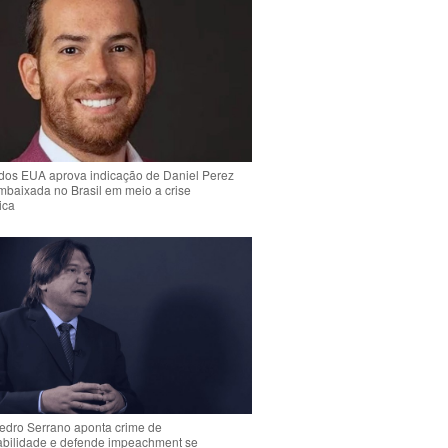
dos EUA aprova indicação de Daniel Perez
mbaixada no Brasil em meio a crise
ica
Pedro Serrano aponta crime de
abilidade e defende impeachment se