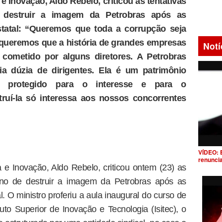
e Inovação, Aldo Rebelo, criticou as tentativas
 destruir a imagem da Petrobras após as
tatal: “Queremos que toda a corrupção seja
 queremos que a história de grandes empresas
Notí
cometido por alguns diretores. A Petrobras
a dúzia de dirigentes. Ela é um patrimônio
 protegido para o interesse e para o
ruí-la só interessa aos nossos concorrentes
VÍDEO: 
renunci
a e Inovação, Aldo Rebelo, criticou ontem (23) as
rno de destruir a imagem da Petrobras após as
. O ministro proferiu a aula inaugural do curso de
uto Superior de Inovação e Tecnologia (Isitec), o