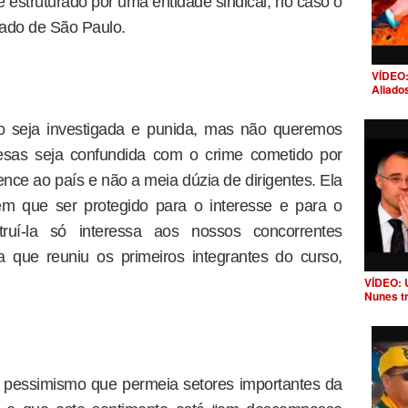
e estruturado por uma entidade sindical, no caso o
tado de São Paulo.
VÍDEO:
Aliado
o seja investigada e punida, mas não queremos
esas seja confundida com o crime cometido por
ence ao país e não a meia dúzia de dirigentes. Ela
em que ser protegido para o interesse e para o
ruí-la só interessa aos nossos concorrentes
la que reuniu os primeiros integrantes do curso,
VÍDEO: 
Nunes t
m pessimismo que permeia setores importantes da