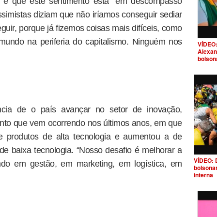
a, e que este sentimento está “em descompasso
simistas diziam que não iríamos conseguir sediar
uir, porque já fizemos coisas mais difíceis, como
mundo na periferia do capitalismo. Ninguém nos
VÍDEO:
Alexan
bolson
cia de o país avançar no setor de inovação,
ento que vem ocorrendo nos últimos anos, em que
de produtos de alta tecnologia e aumentou a de
e baixa tecnologia. “Nosso desafio é melhorar a
VÍDEO: 
ando em gestão, em marketing, em logística, em
bolsona
interna