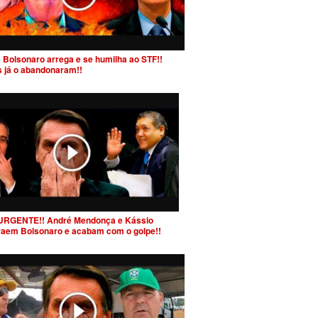
 Bolsonaro arrega e se humilha ao STF!!
s já o abandonaram!!
URGENTE!! André Mendonça e Kássio
raem Bolsonaro e acabam com o golpe!!