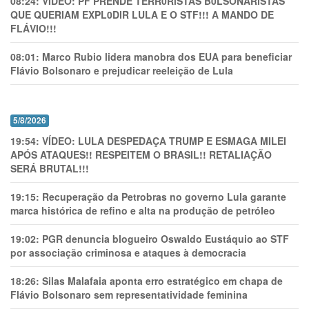
08:24:
VÍDEO: PF PRENDE TERR0RlSTAS B0LSONARlSTAS
QUE QUERIAM EXPL0DlR LULA E O STF!!! A MANDO DE
FLÁVIO!!!
08:01:
Marco Rubio lidera manobra dos EUA para beneficiar
Flávio Bolsonaro e prejudicar reeleição de Lula
5/8/2026
19:54:
VÍDEO: LULA DESPEDAÇA TRUMP E ESMAGA MILEI
APÓS ATAQUES!! RESPEITEM O BRASIL!! RETALIAÇÃO
SERÁ BRUTAL!!!
19:15:
Recuperação da Petrobras no governo Lula garante
marca histórica de refino e alta na produção de petróleo
19:02:
PGR denuncia blogueiro Oswaldo Eustáquio ao STF
por associação criminosa e ataques à democracia
18:26:
Silas Malafaia aponta erro estratégico em chapa de
Flávio Bolsonaro sem representatividade feminina