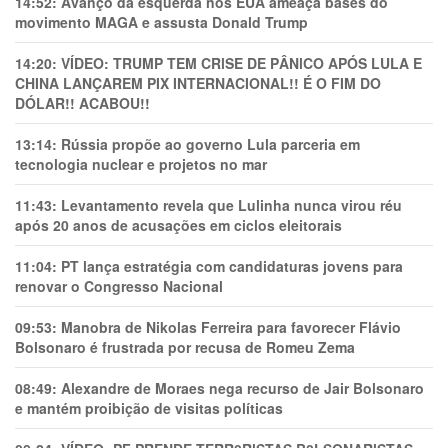
14:52:
Avanço da esquerda nos EUA ameaça bases do
movimento MAGA e assusta Donald Trump
14:20:
VÍDEO: TRUMP TEM CRlSE DE PÂNlCO APÓS LULA E
CHINA LANÇAREM PIX INTERNACIONAL!! É O FIM DO
DÓLAR!! ACABOU!!
13:14:
Rússia propõe ao governo Lula parceria em
tecnologia nuclear e projetos no mar
11:43:
Levantamento revela que Lulinha nunca virou réu
após 20 anos de acusações em ciclos eleitorais
11:04:
PT lança estratégia com candidaturas jovens para
renovar o Congresso Nacional
09:53:
Manobra de Nikolas Ferreira para favorecer Flávio
Bolsonaro é frustrada por recusa de Romeu Zema
08:49:
Alexandre de Moraes nega recurso de Jair Bolsonaro
e mantém proibição de visitas políticas