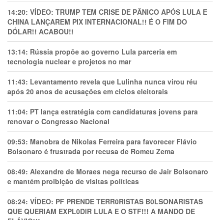
14:20:
VÍDEO: TRUMP TEM CRlSE DE PÂNlCO APÓS LULA E
CHINA LANÇAREM PIX INTERNACIONAL!! É O FIM DO
DÓLAR!! ACABOU!!
13:14:
Rússia propõe ao governo Lula parceria em
tecnologia nuclear e projetos no mar
11:43:
Levantamento revela que Lulinha nunca virou réu
após 20 anos de acusações em ciclos eleitorais
11:04:
PT lança estratégia com candidaturas jovens para
renovar o Congresso Nacional
09:53:
Manobra de Nikolas Ferreira para favorecer Flávio
Bolsonaro é frustrada por recusa de Romeu Zema
08:49:
Alexandre de Moraes nega recurso de Jair Bolsonaro
e mantém proibição de visitas políticas
08:24:
VÍDEO: PF PRENDE TERR0RlSTAS B0LSONARlSTAS
QUE QUERIAM EXPL0DlR LULA E O STF!!! A MANDO DE