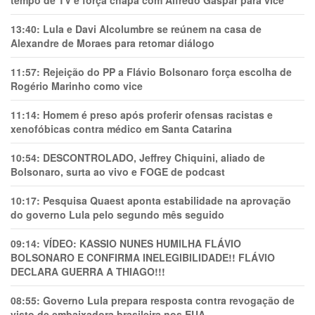
tempo de TV e força chapa com Alfredo Gaspar para vice
13:40:
Lula e Davi Alcolumbre se reúnem na casa de
Alexandre de Moraes para retomar diálogo
11:57:
Rejeição do PP a Flávio Bolsonaro força escolha de
Rogério Marinho como vice
11:14:
Homem é preso após proferir ofensas racistas e
xenofóbicas contra médico em Santa Catarina
10:54:
DESCONTROLADO, Jeffrey Chiquini, aliado de
Bolsonaro, surta ao vivo e FOGE de podcast
10:17:
Pesquisa Quaest aponta estabilidade na aprovação
do governo Lula pelo segundo mês seguido
09:14:
VÍDEO: KASSIO NUNES HUMlLHA FLÁVIO
BOLSONARO E CONFIRMA INELEGIBILIDADE!! FLÁVIO
DECLARA GUERRA A THIAGO!!!
08:55:
Governo Lula prepara resposta contra revogação de
visto de embaixadora brasileira nos EUA