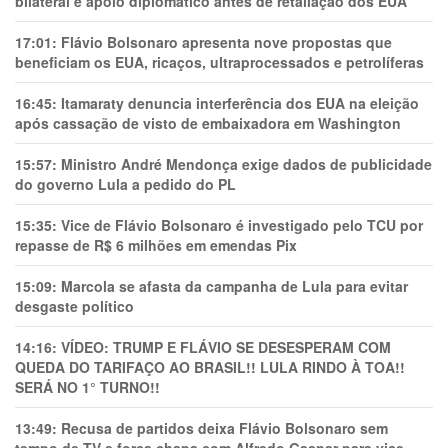
bilateral e apoio diplomático antes de retaliação dos EUA
17:01:
Flávio Bolsonaro apresenta nove propostas que
beneficiam os EUA, ricaços, ultraprocessados e petrolíferas
16:45:
Itamaraty denuncia interferência dos EUA na eleição
após cassação de visto de embaixadora em Washington
15:57:
Ministro André Mendonça exige dados de publicidade
do governo Lula a pedido do PL
15:35:
Vice de Flávio Bolsonaro é investigado pelo TCU por
repasse de R$ 6 milhões em emendas Pix
15:09:
Marcola se afasta da campanha de Lula para evitar
desgaste político
14:16:
VÍDEO: TRUMP E FLÁVIO SE DESESPERAM COM
QUEDA DO TARIFAÇO AO BRASIL!! LULA RINDO À TOA!!
SERÁ NO 1° TURNO!!
13:49:
Recusa de partidos deixa Flávio Bolsonaro sem