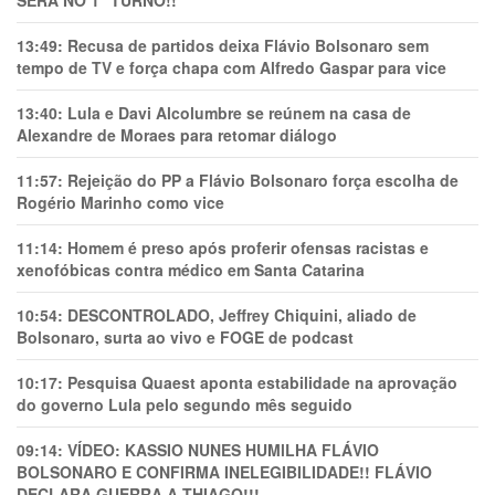
SERÁ NO 1° TURNO!!
13:49:
Recusa de partidos deixa Flávio Bolsonaro sem
tempo de TV e força chapa com Alfredo Gaspar para vice
13:40:
Lula e Davi Alcolumbre se reúnem na casa de
Alexandre de Moraes para retomar diálogo
11:57:
Rejeição do PP a Flávio Bolsonaro força escolha de
Rogério Marinho como vice
11:14:
Homem é preso após proferir ofensas racistas e
xenofóbicas contra médico em Santa Catarina
10:54:
DESCONTROLADO, Jeffrey Chiquini, aliado de
Bolsonaro, surta ao vivo e FOGE de podcast
10:17:
Pesquisa Quaest aponta estabilidade na aprovação
do governo Lula pelo segundo mês seguido
09:14:
VÍDEO: KASSIO NUNES HUMlLHA FLÁVIO
BOLSONARO E CONFIRMA INELEGIBILIDADE!! FLÁVIO
DECLARA GUERRA A THIAGO!!!