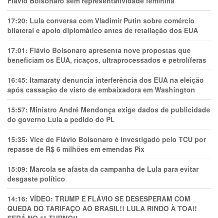
Flávio Bolsonaro sem representatividade feminina
17:20:
Lula conversa com Vladimir Putin sobre comércio
bilateral e apoio diplomático antes de retaliação dos EUA
17:01:
Flávio Bolsonaro apresenta nove propostas que
beneficiam os EUA, ricaços, ultraprocessados e petrolíferas
16:45:
Itamaraty denuncia interferência dos EUA na eleição
após cassação de visto de embaixadora em Washington
15:57:
Ministro André Mendonça exige dados de publicidade
do governo Lula a pedido do PL
15:35:
Vice de Flávio Bolsonaro é investigado pelo TCU por
repasse de R$ 6 milhões em emendas Pix
15:09:
Marcola se afasta da campanha de Lula para evitar
desgaste político
14:16:
VÍDEO: TRUMP E FLÁVIO SE DESESPERAM COM
QUEDA DO TARIFAÇO AO BRASIL!! LULA RINDO À TOA!!