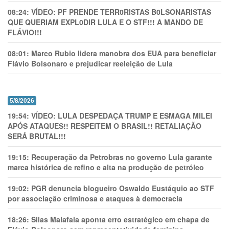
08:24:
VÍDEO: PF PRENDE TERR0RlSTAS B0LSONARlSTAS
QUE QUERIAM EXPL0DlR LULA E O STF!!! A MANDO DE
FLÁVIO!!!
08:01:
Marco Rubio lidera manobra dos EUA para beneficiar
Flávio Bolsonaro e prejudicar reeleição de Lula
5/8/2026
19:54:
VÍDEO: LULA DESPEDAÇA TRUMP E ESMAGA MILEI
APÓS ATAQUES!! RESPEITEM O BRASIL!! RETALIAÇÃO
SERÁ BRUTAL!!!
19:15:
Recuperação da Petrobras no governo Lula garante
marca histórica de refino e alta na produção de petróleo
19:02:
PGR denuncia blogueiro Oswaldo Eustáquio ao STF
por associação criminosa e ataques à democracia
18:26:
Silas Malafaia aponta erro estratégico em chapa de