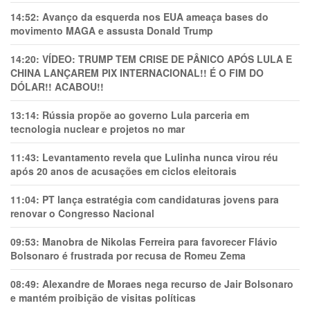
14:52:
Avanço da esquerda nos EUA ameaça bases do
movimento MAGA e assusta Donald Trump
14:20:
VÍDEO: TRUMP TEM CRlSE DE PÂNlCO APÓS LULA E
CHINA LANÇAREM PIX INTERNACIONAL!! É O FIM DO
DÓLAR!! ACABOU!!
13:14:
Rússia propõe ao governo Lula parceria em
tecnologia nuclear e projetos no mar
11:43:
Levantamento revela que Lulinha nunca virou réu
após 20 anos de acusações em ciclos eleitorais
11:04:
PT lança estratégia com candidaturas jovens para
renovar o Congresso Nacional
09:53:
Manobra de Nikolas Ferreira para favorecer Flávio
Bolsonaro é frustrada por recusa de Romeu Zema
08:49:
Alexandre de Moraes nega recurso de Jair Bolsonaro
e mantém proibição de visitas políticas