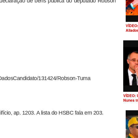
 declaração de bens pública do deputado Robson
VÍDEO:
Aliado
br/DadosCandidato/131424/Robson-Tuma
VÍDEO: 
Nunes t
ício, ap. 1203. A lista do HSBC fala em 203.