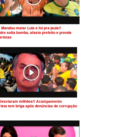
 Mandou matar Lula e foi pra jaula!!
dre solta bomba, afasta prefeito e prende
aristas
Desviaram milhões!! Acampamento
rista tem briga após denúncias de corrupção