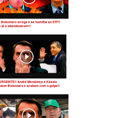
 Bolsonaro arrega e se humilha ao STF!!
s já o abandonaram!!
URGENTE!! André Mendonça e Kássio
raem Bolsonaro e acabam com o golpe!!