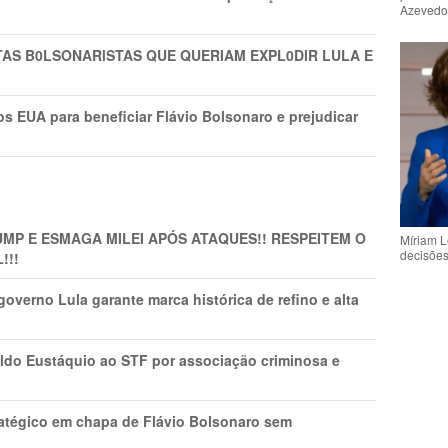
Azeved
TAS B0LSONARlSTAS QUE QUERIAM EXPL0DlR LULA E
s EUA para beneficiar Flávio Bolsonaro e prejudicar
MP E ESMAGA MILEI APÓS ATAQUES!! RESPEITEM O
Míriam L
decisõe
!!!
overno Lula garante marca histórica de refino e alta
do Eustáquio ao STF por associação criminosa e
tratégico em chapa de Flávio Bolsonaro sem