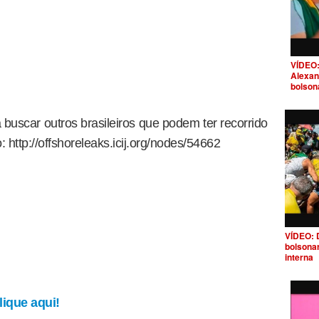
VÍDEO:
Alexan
bolson
buscar outros brasileiros que podem ter recorrido
 http://offshoreleaks.icij.org/nodes/54662
VÍDEO: 
bolsona
interna
ique aqui!