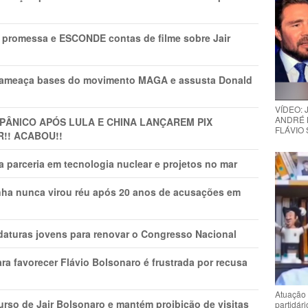
promessa e ESCONDE contas de filme sobre Jair
 ameaça bases do movimento MAGA e assusta Donald
VÍDEO:
ANDRÉ 
 PÂNlCO APÓS LULA E CHINA LANÇAREM PIX
FLÁVIO
R!! ACABOU!!
 parceria em tecnologia nuclear e projetos no mar
nha nunca virou réu após 20 anos de acusações em
daturas jovens para renovar o Congresso Nacional
ra favorecer Flávio Bolsonaro é frustrada por recusa
Atuação 
rso de Jair Bolsonaro e mantém proibição de visitas
partidár