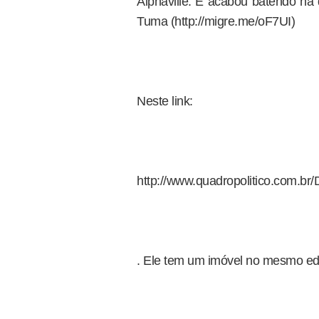
Alphaville. E acabou batendo na
Tuma (http://migre.me/oF7UI)
Neste link:
http://www.quadropolitico.com.
. Ele tem um imóvel no mesmo edif