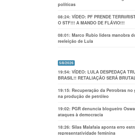
políticas
08:24:
VÍDEO: PF PRENDE TERR0RlS
O STF!!! A MANDO DE FLÁVIO!!!
08:01:
Marco Rubio lidera manobra do
reeleição de Lula
5/8/2026
19:54:
VÍDEO: LULA DESPEDAÇA TRU
BRASIL!! RETALIAÇÃO SERÁ BRUTAL
19:15:
Recuperação da Petrobras no g
na produção de petróleo
19:02:
PGR denuncia blogueiro Oswal
ataques à democracia
18:26:
Silas Malafaia aponta erro es
representatividade feminina