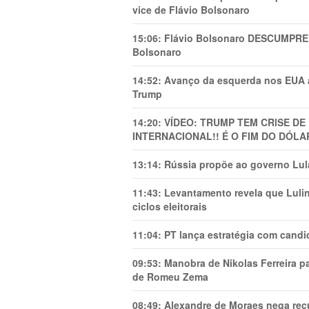
vice de Flávio Bolsonaro
15:06:
Flávio Bolsonaro DESCUMPRE 
Bolsonaro
14:52:
Avanço da esquerda nos EUA
Trump
14:20:
VÍDEO: TRUMP TEM CRlSE DE
INTERNACIONAL!! É O FIM DO DÓLA
13:14:
Rússia propõe ao governo Lula
11:43:
Levantamento revela que Luli
ciclos eleitorais
11:04:
PT lança estratégia com candi
09:53:
Manobra de Nikolas Ferreira pa
de Romeu Zema
08:49:
Alexandre de Moraes nega recu