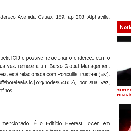
ereço Avenida Cauaxi 189, ap 203, Alphaville,
Notí
 pela ICIJ é possível relacionar o endereço com o
 sua vez, remete a um Barso Global Management
vez, está relacionada com Portcullis TrustNet (BV).
offshoreleaks.icij.org/nodes/54662), por sua vez,
VÍDEO: 
tórios.
renunci
o mencionado. É o Edifício Everest Tower, em