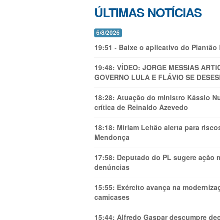
ÚLTIMAS NOTÍCIAS
6/8/2026
19:51
-
Baixe o aplicativo do Plantão
19:48:
VÍDEO: JORGE MESSIAS AR
GOVERNO LULA E FLÁVIO SE DESES
18:28:
Atuação do ministro Kássio Nu
crítica de Reinaldo Azevedo
18:18:
Míriam Leitão alerta para risc
Mendonça
17:58:
Deputado do PL sugere ação mi
denúncias
15:55:
Exército avança na modernizaç
camicases
15:44:
Alfredo Gaspar descumpre dec