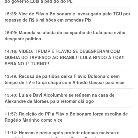
do governo Lula a pedido do PL
15:35:
Vice de Flávio Bolsonaro é investigado pelo TCU por
repasse de R$ 6 milhões em emendas Pix
15:09:
Marcola se afasta da campanha de Lula para evitar
desgaste político
14:16:
VÍDEO: TRUMP E FLÁVIO SE DESESPERAM COM
QUEDA DO TARIFAÇO AO BRASIL!! LULA RINDO À TOA!!
SERÁ NO 1° TURNO!!
13:49:
Recusa de partidos deixa Flávio Bolsonaro sem
tempo de TV e força chapa com Alfredo Gaspar para vice
13:40:
Lula e Davi Alcolumbre se reúnem na casa de
Alexandre de Moraes para retomar diálogo
11:57:
Rejeição do PP a Flávio Bolsonaro força escolha de
Rogério Marinho como vice
11:14:
Homem é preso após proferir ofensas racistas e