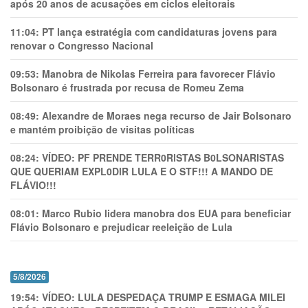
após 20 anos de acusações em ciclos eleitorais
11:04:
PT lança estratégia com candidaturas jovens para
renovar o Congresso Nacional
09:53:
Manobra de Nikolas Ferreira para favorecer Flávio
Bolsonaro é frustrada por recusa de Romeu Zema
08:49:
Alexandre de Moraes nega recurso de Jair Bolsonaro
e mantém proibição de visitas políticas
08:24:
VÍDEO: PF PRENDE TERR0RlSTAS B0LSONARlSTAS
QUE QUERIAM EXPL0DlR LULA E O STF!!! A MANDO DE
FLÁVIO!!!
08:01:
Marco Rubio lidera manobra dos EUA para beneficiar
Flávio Bolsonaro e prejudicar reeleição de Lula
5/8/2026
19:54:
VÍDEO: LULA DESPEDAÇA TRUMP E ESMAGA MILEI