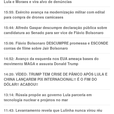
Lula e Moraes e vira alvo de denúncias
15:55:
Exército avança na modernização militar com edital
para compra de drones camicases
15:44:
Alfredo Gaspar descumpre declaração pública sobre
candidatura ao Senado para ser vice de Flávio Bolsonaro
15:06:
Flávio Bolsonaro DESCUMPRE promessa e ESCONDE
contas de filme sobre Jair Bolsonaro
14:52:
Avanço da esquerda nos EUA ameaça bases do
movimento MAGA e assusta Donald Trump
14:20:
VÍDEO: TRUMP TEM CRlSE DE PÂNlCO APÓS LULA E
CHINA LANÇAREM PIX INTERNACIONAL!! É O FIM DO
DÓLAR!! ACABOU!!
13:14:
Rússia propõe ao governo Lula parceria em
tecnologia nuclear e projetos no mar
11:43:
Levantamento revela que Lulinha nunca virou réu