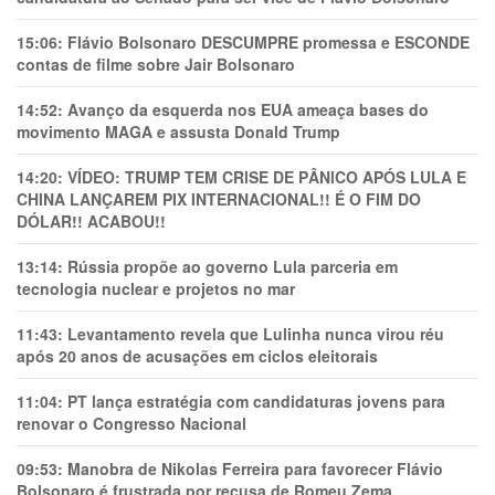
15:06:
Flávio Bolsonaro DESCUMPRE promessa e ESCONDE
contas de filme sobre Jair Bolsonaro
14:52:
Avanço da esquerda nos EUA ameaça bases do
movimento MAGA e assusta Donald Trump
14:20:
VÍDEO: TRUMP TEM CRlSE DE PÂNlCO APÓS LULA E
CHINA LANÇAREM PIX INTERNACIONAL!! É O FIM DO
DÓLAR!! ACABOU!!
13:14:
Rússia propõe ao governo Lula parceria em
tecnologia nuclear e projetos no mar
11:43:
Levantamento revela que Lulinha nunca virou réu
após 20 anos de acusações em ciclos eleitorais
11:04:
PT lança estratégia com candidaturas jovens para
renovar o Congresso Nacional
09:53:
Manobra de Nikolas Ferreira para favorecer Flávio
Bolsonaro é frustrada por recusa de Romeu Zema