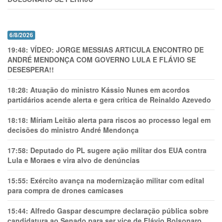
6/8/2026
19:48:
VÍDEO: JORGE MESSIAS ARTICULA ENCONTRO DE
ANDRÉ MENDONÇA COM GOVERNO LULA E FLÁVIO SE
DESESPERA!!
18:28:
Atuação do ministro Kássio Nunes em acordos
partidários acende alerta e gera crítica de Reinaldo Azevedo
18:18:
Míriam Leitão alerta para riscos ao processo legal em
decisões do ministro André Mendonça
17:58:
Deputado do PL sugere ação militar dos EUA contra
Lula e Moraes e vira alvo de denúncias
15:55:
Exército avança na modernização militar com edital
para compra de drones camicases
15:44:
Alfredo Gaspar descumpre declaração pública sobre
candidatura ao Senado para ser vice de Flávio Bolsonaro