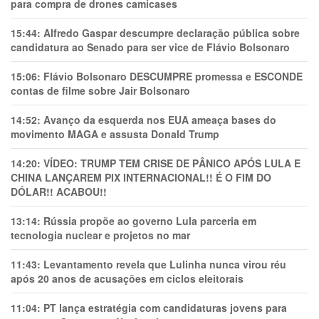
para compra de drones camicases
15:44:
Alfredo Gaspar descumpre declaração pública sobre
candidatura ao Senado para ser vice de Flávio Bolsonaro
15:06:
Flávio Bolsonaro DESCUMPRE promessa e ESCONDE
contas de filme sobre Jair Bolsonaro
14:52:
Avanço da esquerda nos EUA ameaça bases do
movimento MAGA e assusta Donald Trump
14:20:
VÍDEO: TRUMP TEM CRlSE DE PÂNlCO APÓS LULA E
CHINA LANÇAREM PIX INTERNACIONAL!! É O FIM DO
DÓLAR!! ACABOU!!
13:14:
Rússia propõe ao governo Lula parceria em
tecnologia nuclear e projetos no mar
11:43:
Levantamento revela que Lulinha nunca virou réu
após 20 anos de acusações em ciclos eleitorais
11:04:
PT lança estratégia com candidaturas jovens para