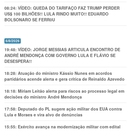
08:24:
VÍDEO: QUEDA DO TARIFAÇO FAZ TRUMP PERDER
US$ 100 BILHÕES!! LULA RINDO MUITO!! EDUARDO
BOLSONARO SE FERR0U
6/8/2026
19:48:
VÍDEO: JORGE MESSIAS ARTICULA ENCONTRO DE
ANDRÉ MENDONÇA COM GOVERNO LULA E FLÁVIO SE
DESESPERA!!
18:28:
Atuação do ministro Kássio Nunes em acordos
partidários acende alerta e gera crítica de Reinaldo Azevedo
18:18:
Míriam Leitão alerta para riscos ao processo legal em
decisões do ministro André Mendonça
17:58:
Deputado do PL sugere ação militar dos EUA contra
Lula e Moraes e vira alvo de denúncias
15:55:
Exército avança na modernização militar com edital