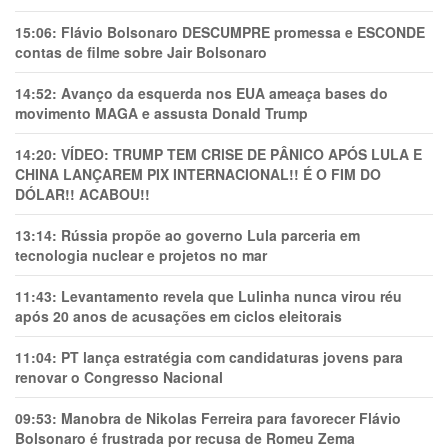
15:06:
Flávio Bolsonaro DESCUMPRE promessa e ESCONDE
contas de filme sobre Jair Bolsonaro
14:52:
Avanço da esquerda nos EUA ameaça bases do
movimento MAGA e assusta Donald Trump
14:20:
VÍDEO: TRUMP TEM CRlSE DE PÂNlCO APÓS LULA E
CHINA LANÇAREM PIX INTERNACIONAL!! É O FIM DO
DÓLAR!! ACABOU!!
13:14:
Rússia propõe ao governo Lula parceria em
tecnologia nuclear e projetos no mar
11:43:
Levantamento revela que Lulinha nunca virou réu
após 20 anos de acusações em ciclos eleitorais
11:04:
PT lança estratégia com candidaturas jovens para
renovar o Congresso Nacional
09:53:
Manobra de Nikolas Ferreira para favorecer Flávio
Bolsonaro é frustrada por recusa de Romeu Zema