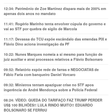
12:34:
Patrimônio de Zoe Martínez dispara mais de 200% em
apenas dois anos no mandato
11:41:
Rogério Marinho tenta envolver cúpula do governo e
vai ao STF por quebra de sigilo de Marcola
11:17:
Devassa do TCU expõe escândalo das emendas PIX e
Flávio Dino aciona investigação da PF
10:22:
Nunes Marques nomeia a si mesmo para função de
juiz auxiliar e atrai processos relativos a Flávio Bolsonaro
09:52:
Relatório expõe rede de farras e NEGOCIATAS de
Fábio Faria com banqueiro Daniel Vorcaro
09:32:
Ministros tentam apaziguar crise no STF apos
ingerência de André Mendonça sobre a Polícia Federal
08:24:
VÍDEO: QUEDA DO TARIFAÇO FAZ TRUMP PERDER
US$ 100 BILHÕES!! LULA RINDO MUITO!! EDUARDO
BOLSONARO SE FERR0U