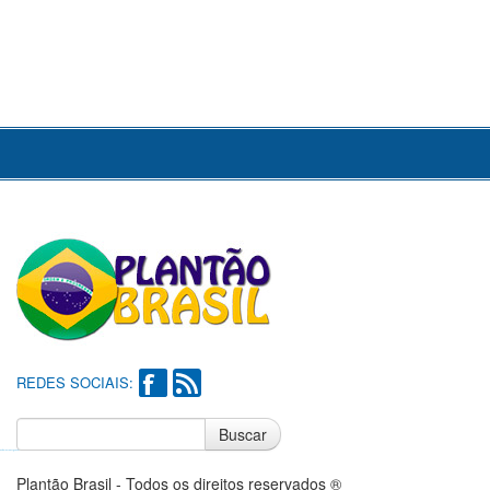
REDES SOCIAIS:
Buscar
Notícias do Flamengo
Notícias do Corinthians
Plantão Brasil - Todos os direitos reservados ®