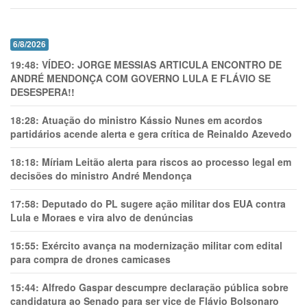
6/8/2026
19:48:
VÍDEO: JORGE MESSIAS ARTICULA ENCONTRO DE
ANDRÉ MENDONÇA COM GOVERNO LULA E FLÁVIO SE
DESESPERA!!
18:28:
Atuação do ministro Kássio Nunes em acordos
partidários acende alerta e gera crítica de Reinaldo Azevedo
18:18:
Míriam Leitão alerta para riscos ao processo legal em
decisões do ministro André Mendonça
17:58:
Deputado do PL sugere ação militar dos EUA contra
Lula e Moraes e vira alvo de denúncias
15:55:
Exército avança na modernização militar com edital
para compra de drones camicases
15:44:
Alfredo Gaspar descumpre declaração pública sobre
candidatura ao Senado para ser vice de Flávio Bolsonaro