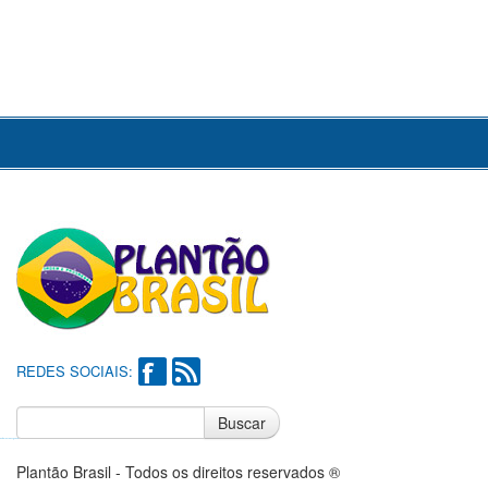
REDES SOCIAIS:
Buscar
Notícias do Flamengo
Notícias do Corinthians
Plantão Brasil - Todos os direitos reservados ®