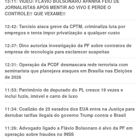
13:11:
VÍDEO: FLÁVIO BOLSONARO APANHA FEIO DE
JORNALISTAS APÓS MENTIR AO VIVO E PERDE O
CONTROLE!! QUE VEXAME!!
12:42:
Tarcísio ataca greve da CPTM, criminaliza luta por
empregos e tenta impor privatização a qualquer custo
12:37:
Dino autoriza investigação da PF sobre contratos de
empresa de tecnologia para esclarecer suspeitas
12:31:
Operação da PCDF desmascara rede terrorista com
seminarista que planejava ataques em Brasília nas Eleições
de 2026
11:53:
Patrimônio de deputado do PL cresce 19 vezes e
inclui fuzis, imóvel e carro de luxo
11:34:
Coalizão de 25 estados dos EUA entra na Justiça para
derrubar tarifas ilegais do governo Trump contra o Brasil
11:26:
Advogado ligado a Flávio Bolsonaro é alvo da PF em
operação sobre fraudes no INSS