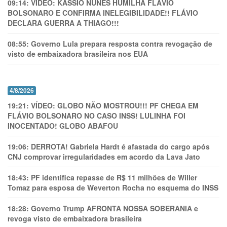
09:14:
VÍDEO: KASSIO NUNES HUMlLHA FLÁVIO
BOLSONARO E CONFIRMA INELEGIBILIDADE!! FLÁVIO
DECLARA GUERRA A THIAGO!!!
08:55:
Governo Lula prepara resposta contra revogação de
visto de embaixadora brasileira nos EUA
4/8/2026
19:21:
VÍDEO: GLOBO NÃO MOSTROU!!! PF CHEGA EM
FLÁVIO BOLSONARO NO CASO INSS! LULINHA FOI
INOCENTADO! GLOBO ABAFOU
19:06:
DERROTA! Gabriela Hardt é afastada do cargo após
CNJ comprovar irregularidades em acordo da Lava Jato
18:43:
PF identifica repasse de R$ 11 milhões de Willer
Tomaz para esposa de Weverton Rocha no esquema do INSS
18:28:
Governo Trump AFRONTA NOSSA SOBERANIA e
revoga visto de embaixadora brasileira