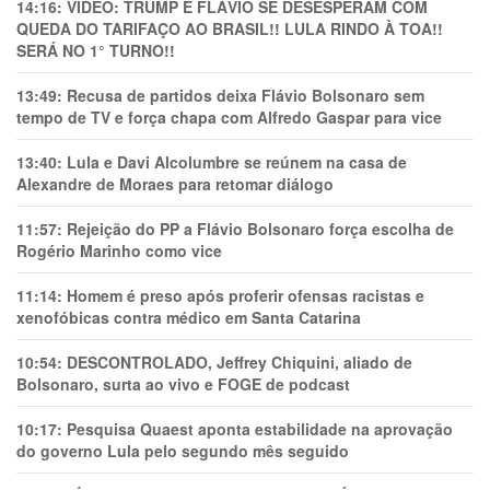
14:16:
VÍDEO: TRUMP E FLÁVIO SE DESESPERAM COM
QUEDA DO TARIFAÇO AO BRASIL!! LULA RINDO À TOA!!
SERÁ NO 1° TURNO!!
13:49:
Recusa de partidos deixa Flávio Bolsonaro sem
tempo de TV e força chapa com Alfredo Gaspar para vice
13:40:
Lula e Davi Alcolumbre se reúnem na casa de
Alexandre de Moraes para retomar diálogo
11:57:
Rejeição do PP a Flávio Bolsonaro força escolha de
Rogério Marinho como vice
11:14:
Homem é preso após proferir ofensas racistas e
xenofóbicas contra médico em Santa Catarina
10:54:
DESCONTROLADO, Jeffrey Chiquini, aliado de
Bolsonaro, surta ao vivo e FOGE de podcast
10:17:
Pesquisa Quaest aponta estabilidade na aprovação
do governo Lula pelo segundo mês seguido