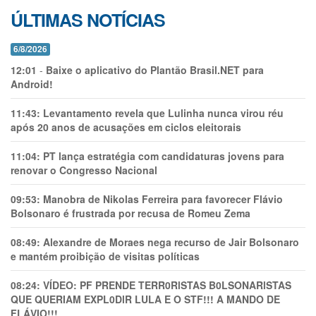
ÚLTIMAS NOTÍCIAS
6/8/2026
12:01
-
Baixe o aplicativo do Plantão Brasil.NET para
Android!
11:43:
Levantamento revela que Lulinha nunca virou réu
após 20 anos de acusações em ciclos eleitorais
11:04:
PT lança estratégia com candidaturas jovens para
renovar o Congresso Nacional
09:53:
Manobra de Nikolas Ferreira para favorecer Flávio
Bolsonaro é frustrada por recusa de Romeu Zema
08:49:
Alexandre de Moraes nega recurso de Jair Bolsonaro
e mantém proibição de visitas políticas
08:24:
VÍDEO: PF PRENDE TERR0RlSTAS B0LSONARlSTAS
QUE QUERIAM EXPL0DlR LULA E O STF!!! A MANDO DE
FLÁVIO!!!