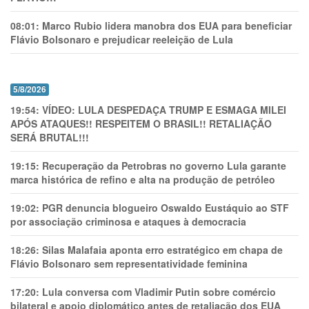
08:01:
Marco Rubio lidera manobra dos EUA para beneficiar
Flávio Bolsonaro e prejudicar reeleição de Lula
5/8/2026
19:54:
VÍDEO: LULA DESPEDAÇA TRUMP E ESMAGA MILEI
APÓS ATAQUES!! RESPEITEM O BRASIL!! RETALIAÇÃO
SERÁ BRUTAL!!!
19:15:
Recuperação da Petrobras no governo Lula garante
marca histórica de refino e alta na produção de petróleo
19:02:
PGR denuncia blogueiro Oswaldo Eustáquio ao STF
por associação criminosa e ataques à democracia
18:26:
Silas Malafaia aponta erro estratégico em chapa de
Flávio Bolsonaro sem representatividade feminina
17:20:
Lula conversa com Vladimir Putin sobre comércio
bilateral e apoio diplomático antes de retaliação dos EUA