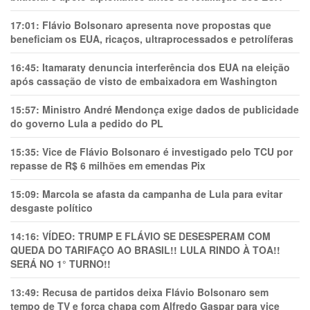
17:01:
Flávio Bolsonaro apresenta nove propostas que
beneficiam os EUA, ricaços, ultraprocessados e petrolíferas
16:45:
Itamaraty denuncia interferência dos EUA na eleição
após cassação de visto de embaixadora em Washington
15:57:
Ministro André Mendonça exige dados de publicidade
do governo Lula a pedido do PL
15:35:
Vice de Flávio Bolsonaro é investigado pelo TCU por
repasse de R$ 6 milhões em emendas Pix
15:09:
Marcola se afasta da campanha de Lula para evitar
desgaste político
14:16:
VÍDEO: TRUMP E FLÁVIO SE DESESPERAM COM
QUEDA DO TARIFAÇO AO BRASIL!! LULA RINDO À TOA!!
SERÁ NO 1° TURNO!!
13:49:
Recusa de partidos deixa Flávio Bolsonaro sem
tempo de TV e força chapa com Alfredo Gaspar para vice