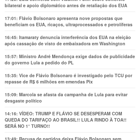
bilateral e apoio diplomático antes de retaliação dos EUA
17:01:
Flávio Bolsonaro apresenta nove propostas que
beneficiam os EUA, ricaços, ultraprocessados e petrolíferas
16:45:
Itamaraty denuncia interferência dos EUA na eleição
após cassação de visto de embaixadora em Washington
15:57:
Ministro André Mendonça exige dados de publicidade
do governo Lula a pedido do PL
15:35:
Vice de Flávio Bolsonaro é investigado pelo TCU por
repasse de R$ 6 milhões em emendas Pix
15:09:
Marcola se afasta da campanha de Lula para evitar
desgaste político
14:16:
VÍDEO: TRUMP E FLÁVIO SE DESESPERAM COM
QUEDA DO TARIFAÇO AO BRASIL!! LULA RINDO À TOA!!
SERÁ NO 1° TURNO!!
13:49:
Recusa de partidos deixa Flávio Bolsonaro sem