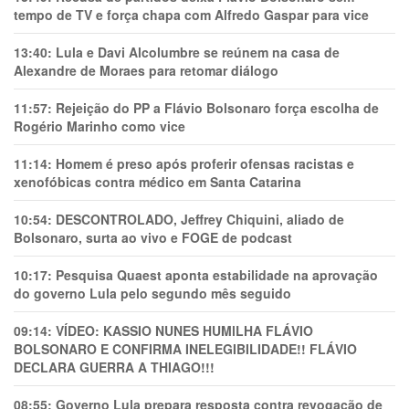
tempo de TV e força chapa com Alfredo Gaspar para vice
13:40:
Lula e Davi Alcolumbre se reúnem na casa de
Alexandre de Moraes para retomar diálogo
11:57:
Rejeição do PP a Flávio Bolsonaro força escolha de
Rogério Marinho como vice
11:14:
Homem é preso após proferir ofensas racistas e
xenofóbicas contra médico em Santa Catarina
10:54:
DESCONTROLADO, Jeffrey Chiquini, aliado de
Bolsonaro, surta ao vivo e FOGE de podcast
10:17:
Pesquisa Quaest aponta estabilidade na aprovação
do governo Lula pelo segundo mês seguido
09:14:
VÍDEO: KASSIO NUNES HUMlLHA FLÁVIO
BOLSONARO E CONFIRMA INELEGIBILIDADE!! FLÁVIO
DECLARA GUERRA A THIAGO!!!
08:55:
Governo Lula prepara resposta contra revogação de