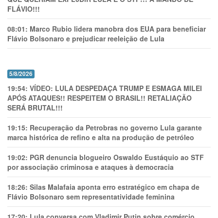
FLÁVIO!!!
08:01:
Marco Rubio lidera manobra dos EUA para beneficiar
Flávio Bolsonaro e prejudicar reeleição de Lula
5/8/2026
19:54:
VÍDEO: LULA DESPEDAÇA TRUMP E ESMAGA MILEI
APÓS ATAQUES!! RESPEITEM O BRASIL!! RETALIAÇÃO
SERÁ BRUTAL!!!
19:15:
Recuperação da Petrobras no governo Lula garante
marca histórica de refino e alta na produção de petróleo
19:02:
PGR denuncia blogueiro Oswaldo Eustáquio ao STF
por associação criminosa e ataques à democracia
18:26:
Silas Malafaia aponta erro estratégico em chapa de
Flávio Bolsonaro sem representatividade feminina
17:20:
Lula conversa com Vladimir Putin sobre comércio