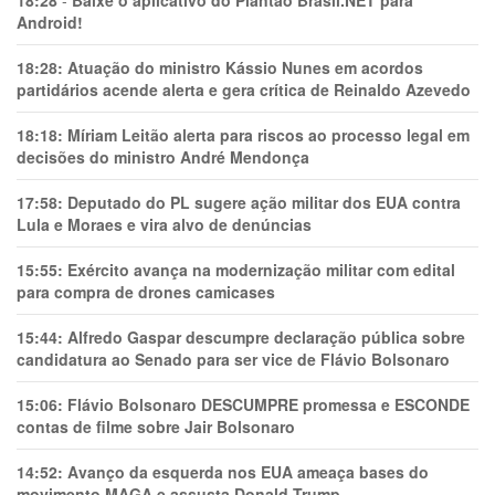
18:28
-
Baixe o aplicativo do Plantão Brasil.NET para
Android!
18:28:
Atuação do ministro Kássio Nunes em acordos
partidários acende alerta e gera crítica de Reinaldo Azevedo
18:18:
Míriam Leitão alerta para riscos ao processo legal em
decisões do ministro André Mendonça
17:58:
Deputado do PL sugere ação militar dos EUA contra
Lula e Moraes e vira alvo de denúncias
15:55:
Exército avança na modernização militar com edital
para compra de drones camicases
15:44:
Alfredo Gaspar descumpre declaração pública sobre
candidatura ao Senado para ser vice de Flávio Bolsonaro
15:06:
Flávio Bolsonaro DESCUMPRE promessa e ESCONDE
contas de filme sobre Jair Bolsonaro
14:52:
Avanço da esquerda nos EUA ameaça bases do
movimento MAGA e assusta Donald Trump