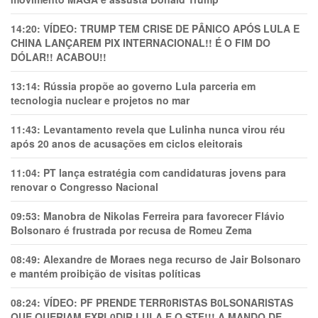
14:20:
VÍDEO: TRUMP TEM CRlSE DE PÂNlCO APÓS LULA E
CHINA LANÇAREM PIX INTERNACIONAL!! É O FIM DO
DÓLAR!! ACABOU!!
13:14:
Rússia propõe ao governo Lula parceria em
tecnologia nuclear e projetos no mar
11:43:
Levantamento revela que Lulinha nunca virou réu
após 20 anos de acusações em ciclos eleitorais
11:04:
PT lança estratégia com candidaturas jovens para
renovar o Congresso Nacional
09:53:
Manobra de Nikolas Ferreira para favorecer Flávio
Bolsonaro é frustrada por recusa de Romeu Zema
08:49:
Alexandre de Moraes nega recurso de Jair Bolsonaro
e mantém proibição de visitas políticas
08:24:
VÍDEO: PF PRENDE TERR0RlSTAS B0LSONARlSTAS
QUE QUERIAM EXPL0DlR LULA E O STF!!! A MANDO DE