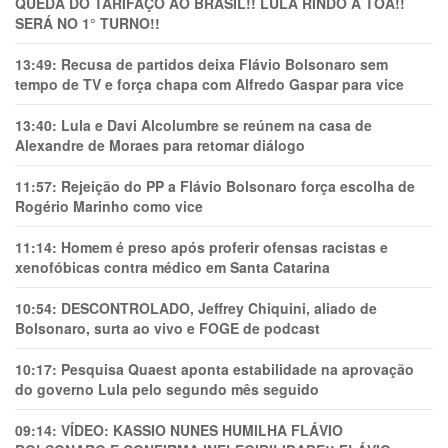
QUEDA DO TARIFAÇO AO BRASIL!! LULA RINDO À TOA!!
SERÁ NO 1° TURNO!!
13:49:
Recusa de partidos deixa Flávio Bolsonaro sem
tempo de TV e força chapa com Alfredo Gaspar para vice
13:40:
Lula e Davi Alcolumbre se reúnem na casa de
Alexandre de Moraes para retomar diálogo
11:57:
Rejeição do PP a Flávio Bolsonaro força escolha de
Rogério Marinho como vice
11:14:
Homem é preso após proferir ofensas racistas e
xenofóbicas contra médico em Santa Catarina
10:54:
DESCONTROLADO, Jeffrey Chiquini, aliado de
Bolsonaro, surta ao vivo e FOGE de podcast
10:17:
Pesquisa Quaest aponta estabilidade na aprovação
do governo Lula pelo segundo mês seguido
09:14:
VÍDEO: KASSIO NUNES HUMlLHA FLÁVIO