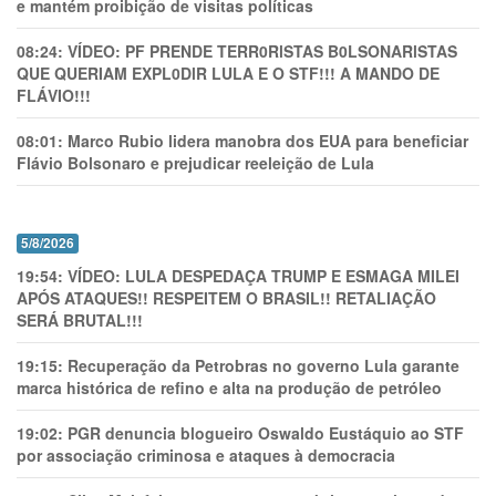
e mantém proibição de visitas políticas
08:24:
VÍDEO: PF PRENDE TERR0RlSTAS B0LSONARlSTAS
QUE QUERIAM EXPL0DlR LULA E O STF!!! A MANDO DE
FLÁVIO!!!
08:01:
Marco Rubio lidera manobra dos EUA para beneficiar
Flávio Bolsonaro e prejudicar reeleição de Lula
5/8/2026
19:54:
VÍDEO: LULA DESPEDAÇA TRUMP E ESMAGA MILEI
APÓS ATAQUES!! RESPEITEM O BRASIL!! RETALIAÇÃO
SERÁ BRUTAL!!!
19:15:
Recuperação da Petrobras no governo Lula garante
marca histórica de refino e alta na produção de petróleo
19:02:
PGR denuncia blogueiro Oswaldo Eustáquio ao STF
por associação criminosa e ataques à democracia