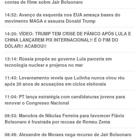
contas de filme sobre Jair Bolsonaro
14:52:
Avanço da esquerda nos EUA ameaça bases do
movimento MAGA e assusta Donald Trump
14:20:
VÍDEO: TRUMP TEM CRlSE DE PÂNlCO APÓS LULA E
CHINA LANÇAREM PIX INTERNACIONAL!! É O FIM DO
DÓLAR!! ACABOU!!
13:14:
Rússia propõe ao governo Lula parceria em
tecnologia nuclear e projetos no mar
11:43:
Levantamento revela que Lulinha nunca virou réu
após 20 anos de acusações em ciclos eleitorais
11:04:
PT lança estratégia com candidaturas jovens para
renovar o Congresso Nacional
09:53:
Manobra de Nikolas Ferreira para favorecer Flávio
Bolsonaro é frustrada por recusa de Romeu Zema
08:49:
Alexandre de Moraes nega recurso de Jair Bolsonaro