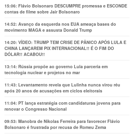
15:06:
Flávio Bolsonaro DESCUMPRE promessa e ESCONDE
contas de filme sobre Jair Bolsonaro
14:52:
Avanço da esquerda nos EUA ameaça bases do
movimento MAGA e assusta Donald Trump
14:20:
VÍDEO: TRUMP TEM CRlSE DE PÂNlCO APÓS LULA E
CHINA LANÇAREM PIX INTERNACIONAL!! É O FIM DO
DÓLAR!! ACABOU!!
13:14:
Rússia propõe ao governo Lula parceria em
tecnologia nuclear e projetos no mar
11:43:
Levantamento revela que Lulinha nunca virou réu
após 20 anos de acusações em ciclos eleitorais
11:04:
PT lança estratégia com candidaturas jovens para
renovar o Congresso Nacional
09:53:
Manobra de Nikolas Ferreira para favorecer Flávio
Bolsonaro é frustrada por recusa de Romeu Zema