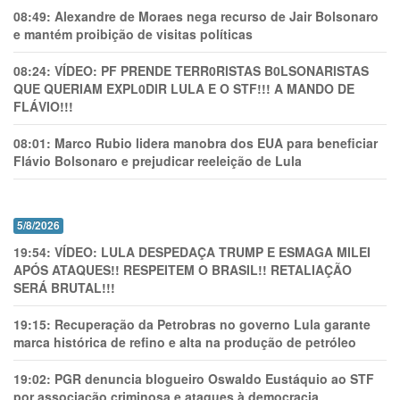
08:49:
Alexandre de Moraes nega recurso de Jair Bolsonaro
e mantém proibição de visitas políticas
08:24:
VÍDEO: PF PRENDE TERR0RlSTAS B0LSONARlSTAS
QUE QUERIAM EXPL0DlR LULA E O STF!!! A MANDO DE
FLÁVIO!!!
08:01:
Marco Rubio lidera manobra dos EUA para beneficiar
Flávio Bolsonaro e prejudicar reeleição de Lula
5/8/2026
19:54:
VÍDEO: LULA DESPEDAÇA TRUMP E ESMAGA MILEI
APÓS ATAQUES!! RESPEITEM O BRASIL!! RETALIAÇÃO
SERÁ BRUTAL!!!
19:15:
Recuperação da Petrobras no governo Lula garante
marca histórica de refino e alta na produção de petróleo
19:02:
PGR denuncia blogueiro Oswaldo Eustáquio ao STF
por associação criminosa e ataques à democracia