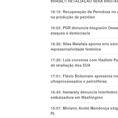
BRASIL!! RETALIAÇÃO SERÁ BRUTAL
19:15:
Recuperação da Petrobras no g
na produção de petróleo
19:02:
PGR denuncia blogueiro Oswal
ataques à democracia
18:26:
Silas Malafaia aponta erro es
representatividade feminina
17:20:
Lula conversa com Vladimir Put
de retaliação dos EUA
17:01:
Flávio Bolsonaro apresenta no
ultraprocessados e petrolíferas
16:45:
Itamaraty denuncia interferên
embaixadora em Washington
15:57:
Ministro André Mendonça exig
PL