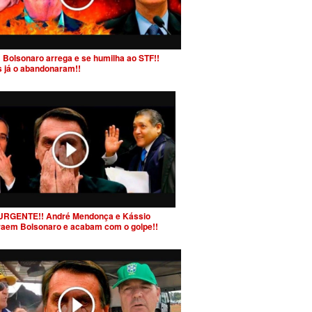
 Bolsonaro arrega e se humilha ao STF!!
s já o abandonaram!!
URGENTE!! André Mendonça e Kássio
raem Bolsonaro e acabam com o golpe!!