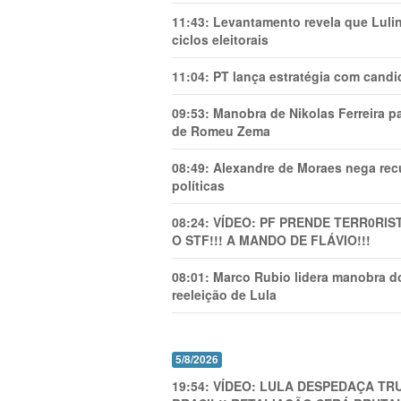
11:43:
Levantamento revela que Luli
ciclos eleitorais
11:04:
PT lança estratégia com candi
09:53:
Manobra de Nikolas Ferreira pa
de Romeu Zema
08:49:
Alexandre de Moraes nega recu
políticas
08:24:
VÍDEO: PF PRENDE TERR0RlS
O STF!!! A MANDO DE FLÁVIO!!!
08:01:
Marco Rubio lidera manobra do
reeleição de Lula
5/8/2026
19:54:
VÍDEO: LULA DESPEDAÇA TRU