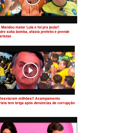
 Mandou matar Lula e foi pra jaula!!
dre solta bomba, afasta prefeito e prende
aristas
Desviaram milhões!! Acampamento
rista tem briga após denúncias de corrupção