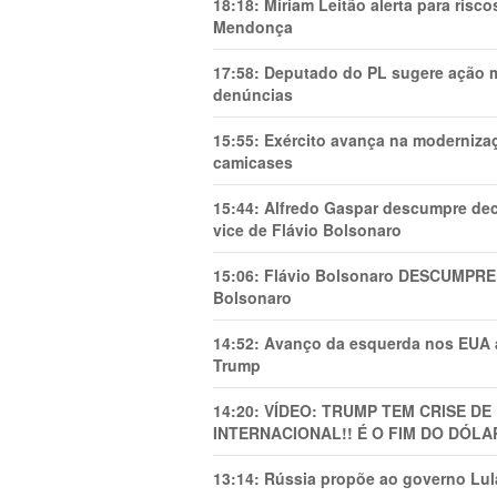
18:18:
Míriam Leitão alerta para risc
Mendonça
17:58:
Deputado do PL sugere ação mi
denúncias
15:55:
Exército avança na modernizaç
camicases
15:44:
Alfredo Gaspar descumpre dec
vice de Flávio Bolsonaro
15:06:
Flávio Bolsonaro DESCUMPRE 
Bolsonaro
14:52:
Avanço da esquerda nos EUA
Trump
14:20:
VÍDEO: TRUMP TEM CRlSE DE
INTERNACIONAL!! É O FIM DO DÓLA
13:14:
Rússia propõe ao governo Lula