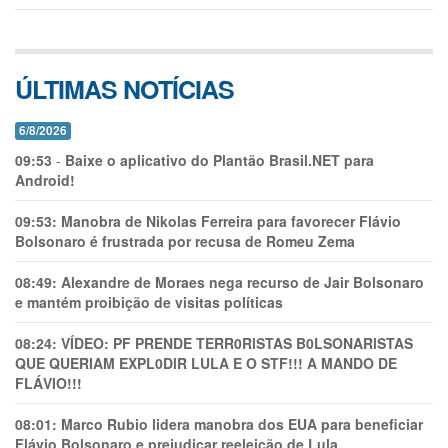
ÚLTIMAS NOTÍCIAS
6/8/2026
09:53
-
Baixe o aplicativo do Plantão Brasil.NET para
Android!
09:53:
Manobra de Nikolas Ferreira para favorecer Flávio
Bolsonaro é frustrada por recusa de Romeu Zema
08:49:
Alexandre de Moraes nega recurso de Jair Bolsonaro
e mantém proibição de visitas políticas
08:24:
VÍDEO: PF PRENDE TERR0RlSTAS B0LSONARlSTAS
QUE QUERIAM EXPL0DlR LULA E O STF!!! A MANDO DE
FLÁVIO!!!
08:01:
Marco Rubio lidera manobra dos EUA para beneficiar
Flávio Bolsonaro e prejudicar reeleição de Lula