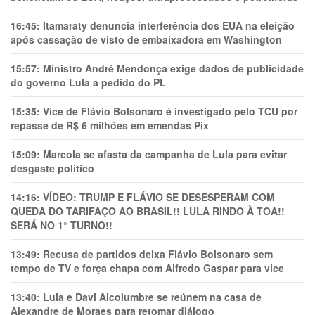
16:45:
Itamaraty denuncia interferência dos EUA na eleição
após cassação de visto de embaixadora em Washington
15:57:
Ministro André Mendonça exige dados de publicidade
do governo Lula a pedido do PL
15:35:
Vice de Flávio Bolsonaro é investigado pelo TCU por
repasse de R$ 6 milhões em emendas Pix
15:09:
Marcola se afasta da campanha de Lula para evitar
desgaste político
14:16:
VÍDEO: TRUMP E FLÁVIO SE DESESPERAM COM
QUEDA DO TARIFAÇO AO BRASIL!! LULA RINDO À TOA!!
SERÁ NO 1° TURNO!!
13:49:
Recusa de partidos deixa Flávio Bolsonaro sem
tempo de TV e força chapa com Alfredo Gaspar para vice
13:40:
Lula e Davi Alcolumbre se reúnem na casa de
Alexandre de Moraes para retomar diálogo