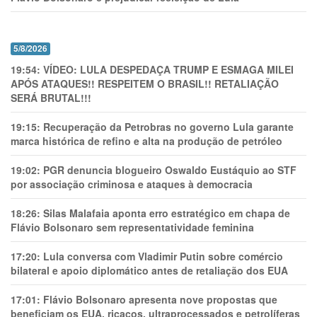
5/8/2026
19:54:
VÍDEO: LULA DESPEDAÇA TRUMP E ESMAGA MILEI
APÓS ATAQUES!! RESPEITEM O BRASIL!! RETALIAÇÃO
SERÁ BRUTAL!!!
19:15:
Recuperação da Petrobras no governo Lula garante
marca histórica de refino e alta na produção de petróleo
19:02:
PGR denuncia blogueiro Oswaldo Eustáquio ao STF
por associação criminosa e ataques à democracia
18:26:
Silas Malafaia aponta erro estratégico em chapa de
Flávio Bolsonaro sem representatividade feminina
17:20:
Lula conversa com Vladimir Putin sobre comércio
bilateral e apoio diplomático antes de retaliação dos EUA
17:01:
Flávio Bolsonaro apresenta nove propostas que
beneficiam os EUA, ricaços, ultraprocessados e petrolíferas