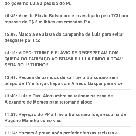
do governo Lula a pedido do PL
15:35:
Vice de Flávio Bolsonaro é investigado pelo TCU por
repasse de R$ 6 milhões em emendas Pix
15:09:
Marcola se afasta da campanha de Lula para evitar
desgaste político
14:16:
VÍDEO: TRUMP E FLÁVIO SE DESESPERAM COM
QUEDA DO TARIFAÇO AO BRASIL!! LULA RINDO À TOA!!
SERÁ NO 1° TURNO!!
13:49:
Recusa de partidos deixa Flávio Bolsonaro sem
tempo de TV e força chapa com Alfredo Gaspar para vice
13:40:
Lula e Davi Alcolumbre se reúnem na casa de
Alexandre de Moraes para retomar diálogo
11:57:
Rejeição do PP a Flávio Bolsonaro força escolha de
Rogério Marinho como vice
11:14:
Homem é preso após proferir ofensas racistas e