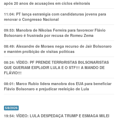
após 20 anos de acusações em ciclos eleitorais
11:04:
PT lança estratégia com candidaturas jovens para
renovar o Congresso Nacional
09:53:
Manobra de Nikolas Ferreira para favorecer Flávio
Bolsonaro é frustrada por recusa de Romeu Zema
08:49:
Alexandre de Moraes nega recurso de Jair Bolsonaro
e mantém proibição de visitas políticas
08:24:
VÍDEO: PF PRENDE TERR0RlSTAS B0LSONARlSTAS
QUE QUERIAM EXPL0DlR LULA E O STF!!! A MANDO DE
FLÁVIO!!!
08:01:
Marco Rubio lidera manobra dos EUA para beneficiar
Flávio Bolsonaro e prejudicar reeleição de Lula
5/8/2026
19:54:
VÍDEO: LULA DESPEDAÇA TRUMP E ESMAGA MILEI