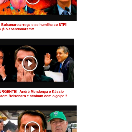
 Bolsonaro arrega e se humilha ao STF!!
s já o abandonaram!!
URGENTE!! André Mendonça e Kássio
raem Bolsonaro e acabam com o golpe!!