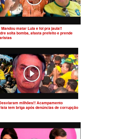
 Mandou matar Lula e foi pra jaula!!
dre solta bomba, afasta prefeito e prende
aristas
Desviaram milhões!! Acampamento
rista tem briga após denúncias de corrupção