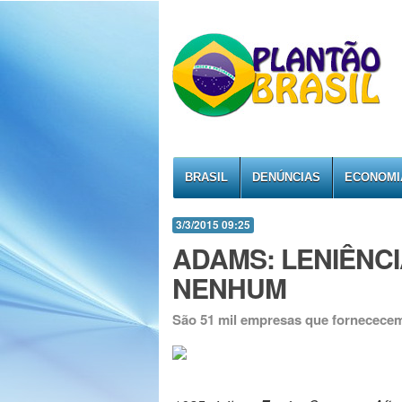
BRASIL
DENÚNCIAS
ECONOMI
3/3/2015 09:25
ADAMS: LENIÊNC
NENHUM
São 51 mil empresas que fornececem 