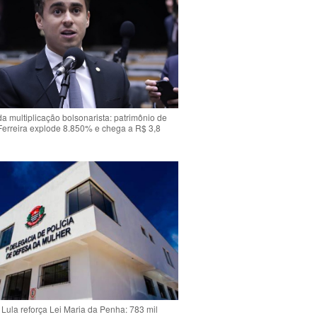
da multiplicação bolsonarista: patrimônio de
Ferreira explode 8.850% e chega a R$ 3,8
Lula reforça Lei Maria da Penha: 783 mil