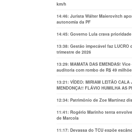
km/h
14:46:
Jurista Wálter Maierovitch ap
autonomia da PF
14:45:
Governo Lula crava prioridade 
13:38:
Gestão impecável faz LUCRO d
trimestre de 2026
13:29:
MAMATA DAS EMENDAS! Vice de 
auditoria com rombo de R$ 49 milhõe
13:21:
VÍDEO: MIRIAM LEITÃO CAL
MENDONÇA!! FLÁVIO HUMILHA AS P
12:34:
Patrimônio de Zoe Martínez d
11:41:
Rogério Marinho tenta envolve
de Marcola
11:17:
Devassa do TCU expõe escânda