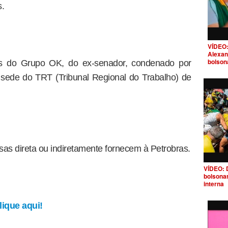
s.
VÍDEO:
Alexan
bolson
os do Grupo OK, do ex-senador, condenado por
 sede do TRT (Tribunal Regional do Trabalho) de
s direta ou indiretamente fornecem à Petrobras.
VÍDEO: 
bolsona
interna
ique aqui!