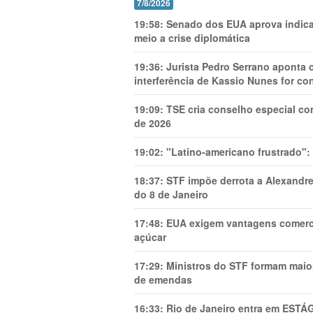
7/8/2026
19:58:
Senado dos EUA aprova indica
meio a crise diplomática
19:36:
Jurista Pedro Serrano aponta
interferência de Kassio Nunes for co
19:09:
TSE cria conselho especial co
de 2026
19:02:
"Latino-americano frustrado":
18:37:
STF impõe derrota a Alexandre
do 8 de Janeiro
17:48:
EUA exigem vantagens comercia
açúcar
17:29:
Ministros do STF formam maio
de emendas
16:33:
Rio de Janeiro entra em ESTÁ