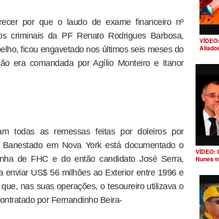
ecer por que o laudo de exame financeiro nº
tos criminais da PF Renato Rodrigues Barbosa,
VÍDEO:
Aliado
lho, ficou engavetado nos últimos seis meses do
ção era comandada por Agílio Monteiro e Itanor
m todas as remessas feitas por doleiros por
o Banestado em Nova York está documentado o
VÍDEO: 
nha de FHC e do então candidato José Serra,
Nunes t
ra enviar US$ 56 milhões ao Exterior entre 1996 e
que, nas suas operações, o tesoureiro utilizava o
contratado por Fernandinho Beira-