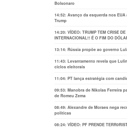
Bolsonaro
14:52:
Avanço da esquerda nos EUA
Trump
14:20:
VÍDEO: TRUMP TEM CRlSE DE
INTERNACIONAL!! É O FIM DO DÓLA
13:14:
Rússia propõe ao governo Lula
11:43:
Levantamento revela que Luli
ciclos eleitorais
11:04:
PT lança estratégia com candi
09:53:
Manobra de Nikolas Ferreira pa
de Romeu Zema
08:49:
Alexandre de Moraes nega recu
políticas
08:24:
VÍDEO: PF PRENDE TERR0RlS