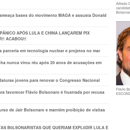
Alfredo 
candidat
Bolsona
 ameaça bases do movimento MAGA e assusta Donald
 PÂNlCO APÓS LULA E CHINA LANÇAREM PIX
R!! ACABOU!!
 parceria em tecnologia nuclear e projetos no mar
nha nunca virou réu após 20 anos de acusações em
daturas jovens para renovar o Congresso Nacional
Flávio 
ra favorecer Flávio Bolsonaro é frustrada por recusa
ESCONDE 
rso de Jair Bolsonaro e mantém proibição de visitas
TAS B0LSONARlSTAS QUE QUERIAM EXPL0DlR LULA E