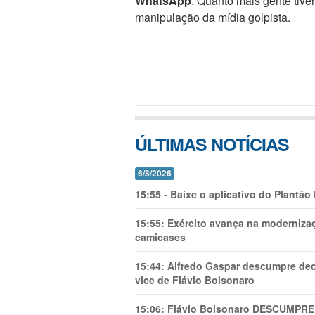
WhatsApp
. Quanto mais gente tive
manipulação da mídia golpista.
ÚLTIMAS NOTÍCIAS
6/8/2026
15:55
-
Baixe o aplicativo do Plantão
15:55:
Exército avança na modernizaç
camicases
15:44:
Alfredo Gaspar descumpre dec
vice de Flávio Bolsonaro
15:06:
Flávio Bolsonaro DESCUMPRE 