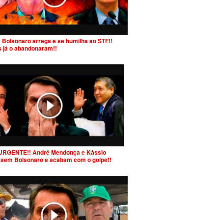
 Bolsonaro arrega e se humilha ao STF!!
s já o abandonaram!!
URGENTE!! André Mendonça e Kássio
raem Bolsonaro e acabam com o golpe!!