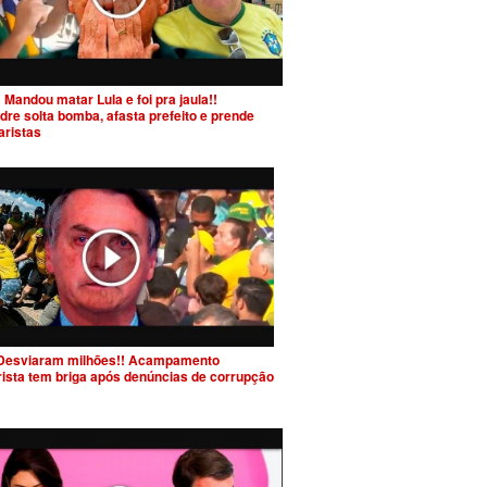
 Mandou matar Lula e foi pra jaula!!
dre solta bomba, afasta prefeito e prende
aristas
Desviaram milhões!! Acampamento
rista tem briga após denúncias de corrupção