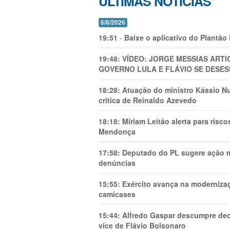
ÚLTIMAS NOTÍCIAS
6/8/2026
19:51
-
Baixe o aplicativo do Plantão
19:48:
VÍDEO: JORGE MESSIAS AR
GOVERNO LULA E FLÁVIO SE DESES
18:28:
Atuação do ministro Kássio Nu
crítica de Reinaldo Azevedo
18:18:
Míriam Leitão alerta para risc
Mendonça
17:58:
Deputado do PL sugere ação mi
denúncias
15:55:
Exército avança na modernizaç
camicases
15:44:
Alfredo Gaspar descumpre dec
vice de Flávio Bolsonaro