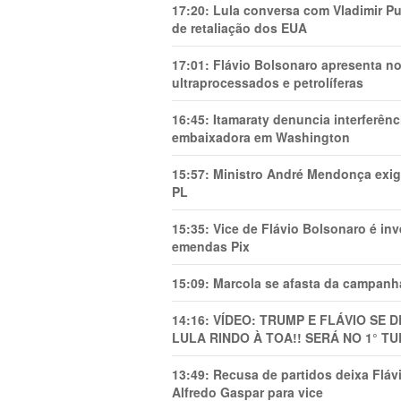
17:20:
Lula conversa com Vladimir Put
de retaliação dos EUA
17:01:
Flávio Bolsonaro apresenta no
ultraprocessados e petrolíferas
16:45:
Itamaraty denuncia interferên
embaixadora em Washington
15:57:
Ministro André Mendonça exig
PL
15:35:
Vice de Flávio Bolsonaro é in
emendas Pix
15:09:
Marcola se afasta da campanha
14:16:
VÍDEO: TRUMP E FLÁVIO SE 
LULA RINDO À TOA!! SERÁ NO 1° TU
13:49:
Recusa de partidos deixa Flá
Alfredo Gaspar para vice