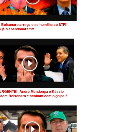
 Bolsonaro arrega e se humilha ao STF!!
s já o abandonaram!!
URGENTE!! André Mendonça e Kássio
raem Bolsonaro e acabam com o golpe!!