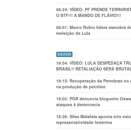
08:24:
VÍDEO: PF PRENDE TERR0RlS
O STF!!! A MANDO DE FLÁVIO!!!
08:01:
Marco Rubio lidera manobra do
reeleição de Lula
5/8/2026
19:54:
VÍDEO: LULA DESPEDAÇA TRU
BRASIL!! RETALIAÇÃO SERÁ BRUTAL
19:15:
Recuperação da Petrobras no g
na produção de petróleo
19:02:
PGR denuncia blogueiro Oswal
ataques à democracia
18:26:
Silas Malafaia aponta erro es
representatividade feminina