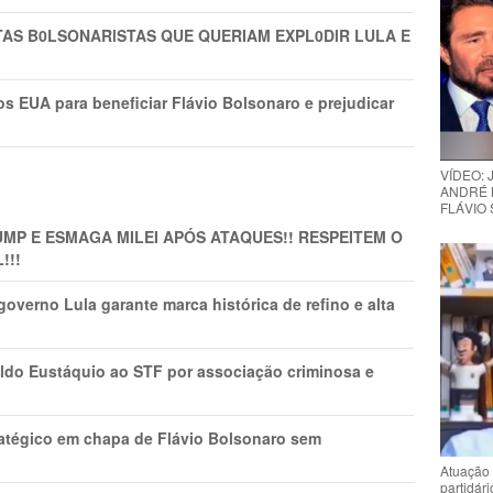
TAS B0LSONARlSTAS QUE QUERIAM EXPL0DlR LULA E
s EUA para beneficiar Flávio Bolsonaro e prejudicar
VÍDEO:
ANDRÉ 
FLÁVIO
MP E ESMAGA MILEI APÓS ATAQUES!! RESPEITEM O
!!!
overno Lula garante marca histórica de refino e alta
do Eustáquio ao STF por associação criminosa e
tratégico em chapa de Flávio Bolsonaro sem
Atuação 
partidár