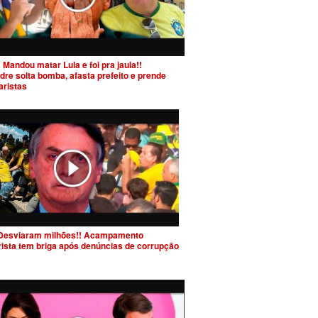
 Mandou matar Lula e foi pra jaula!!
dre solta bomba, afasta prefeito e prende
aristas
Desviaram milhões!! Acampamento
rista tem briga após denúncias de corrupção