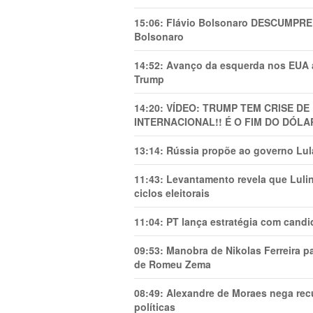
15:06:
Flávio Bolsonaro DESCUMPRE 
Bolsonaro
14:52:
Avanço da esquerda nos EUA
Trump
14:20:
VÍDEO: TRUMP TEM CRlSE DE
INTERNACIONAL!! É O FIM DO DÓLA
13:14:
Rússia propõe ao governo Lula
11:43:
Levantamento revela que Luli
ciclos eleitorais
11:04:
PT lança estratégia com candi
09:53:
Manobra de Nikolas Ferreira pa
de Romeu Zema
08:49:
Alexandre de Moraes nega recu
políticas