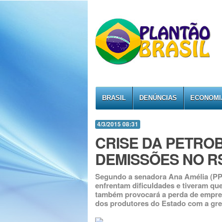
BRASIL
DENÚNCIAS
ECONOMI
4/3/2015 08:31
CRISE DA PETROB
DEMISSÕES NO R
Segundo a senadora Ana Amélia (PP
enfrentam dificuldades e tiveram que
também provocará a perda de empreg
dos produtores do Estado com a gr