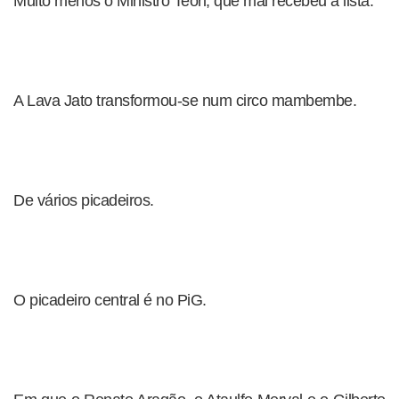
Muito menos o Ministro Teori, que mal recebeu a lista.
A Lava Jato transformou-se num circo mambembe.
De vários picadeiros.
O picadeiro central é no PiG.