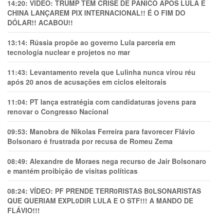
14:20:
VÍDEO: TRUMP TEM CRlSE DE PÂNlCO APÓS LULA E
CHINA LANÇAREM PIX INTERNACIONAL!! É O FIM DO
DÓLAR!! ACABOU!!
13:14:
Rússia propõe ao governo Lula parceria em
tecnologia nuclear e projetos no mar
11:43:
Levantamento revela que Lulinha nunca virou réu
após 20 anos de acusações em ciclos eleitorais
11:04:
PT lança estratégia com candidaturas jovens para
renovar o Congresso Nacional
09:53:
Manobra de Nikolas Ferreira para favorecer Flávio
Bolsonaro é frustrada por recusa de Romeu Zema
08:49:
Alexandre de Moraes nega recurso de Jair Bolsonaro
e mantém proibição de visitas políticas
08:24:
VÍDEO: PF PRENDE TERR0RlSTAS B0LSONARlSTAS
QUE QUERIAM EXPL0DlR LULA E O STF!!! A MANDO DE
FLÁVIO!!!