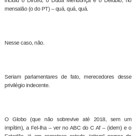
incluiu o Dirceu, o Duda Mendonça e o Delúbio, no
mensalão (o do PT) – quá, quá, quá.
Nesse caso, não.
Seriam parlamentares de fato, merecedores desse
privilégio indecente.
O Globo (que não sobrevive até 2018, sem um
impítim), a Fel-lha – ver no ABC do C Af – (idem) e o