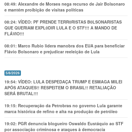
08:49:
Alexandre de Moraes nega recurso de Jair Bolsonaro
e mantém proibição de visitas políticas
08:24:
VÍDEO: PF PRENDE TERR0RlSTAS B0LSONARlSTAS
QUE QUERIAM EXPL0DlR LULA E O STF!!! A MANDO DE
FLÁVIO!!!
08:01:
Marco Rubio lidera manobra dos EUA para beneficiar
Flávio Bolsonaro e prejudicar reeleição de Lula
5/8/2026
19:54:
VÍDEO: LULA DESPEDAÇA TRUMP E ESMAGA MILEI
APÓS ATAQUES!! RESPEITEM O BRASIL!! RETALIAÇÃO
SERÁ BRUTAL!!!
19:15:
Recuperação da Petrobras no governo Lula garante
marca histórica de refino e alta na produção de petróleo
19:02:
PGR denuncia blogueiro Oswaldo Eustáquio ao STF
por associação criminosa e ataques à democracia