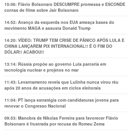
15:06:
Flávio Bolsonaro DESCUMPRE promessa e ESCONDE
contas de filme sobre Jair Bolsonaro
14:52:
Avanço da esquerda nos EUA ameaça bases do
movimento MAGA e assusta Donald Trump
14:20:
VÍDEO: TRUMP TEM CRlSE DE PÂNlCO APÓS LULA E
CHINA LANÇAREM PIX INTERNACIONAL!! É O FIM DO
DÓLAR!! ACABOU!!
13:14:
Rússia propõe ao governo Lula parceria em
tecnologia nuclear e projetos no mar
11:43:
Levantamento revela que Lulinha nunca virou réu
após 20 anos de acusações em ciclos eleitorais
11:04:
PT lança estratégia com candidaturas jovens para
renovar o Congresso Nacional
09:53:
Manobra de Nikolas Ferreira para favorecer Flávio
Bolsonaro é frustrada por recusa de Romeu Zema