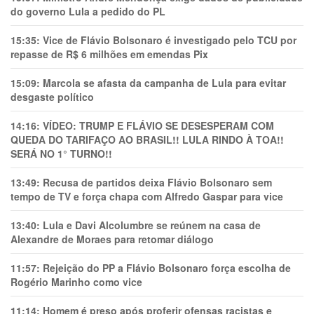
do governo Lula a pedido do PL
15:35:
Vice de Flávio Bolsonaro é investigado pelo TCU por
repasse de R$ 6 milhões em emendas Pix
15:09:
Marcola se afasta da campanha de Lula para evitar
desgaste político
14:16:
VÍDEO: TRUMP E FLÁVIO SE DESESPERAM COM
QUEDA DO TARIFAÇO AO BRASIL!! LULA RINDO À TOA!!
SERÁ NO 1° TURNO!!
13:49:
Recusa de partidos deixa Flávio Bolsonaro sem
tempo de TV e força chapa com Alfredo Gaspar para vice
13:40:
Lula e Davi Alcolumbre se reúnem na casa de
Alexandre de Moraes para retomar diálogo
11:57:
Rejeição do PP a Flávio Bolsonaro força escolha de
Rogério Marinho como vice
11:14:
Homem é preso após proferir ofensas racistas e