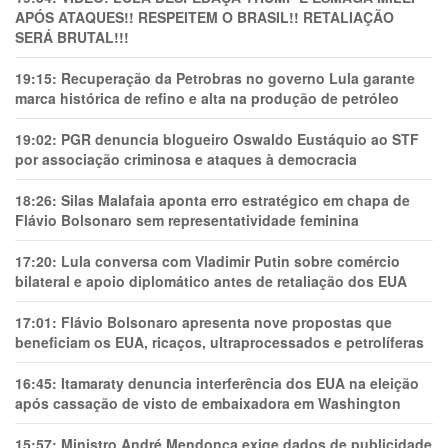
APÓS ATAQUES!! RESPEITEM O BRASIL!! RETALIAÇÃO
SERÁ BRUTAL!!!
19:15:
Recuperação da Petrobras no governo Lula garante
marca histórica de refino e alta na produção de petróleo
19:02:
PGR denuncia blogueiro Oswaldo Eustáquio ao STF
por associação criminosa e ataques à democracia
18:26:
Silas Malafaia aponta erro estratégico em chapa de
Flávio Bolsonaro sem representatividade feminina
17:20:
Lula conversa com Vladimir Putin sobre comércio
bilateral e apoio diplomático antes de retaliação dos EUA
17:01:
Flávio Bolsonaro apresenta nove propostas que
beneficiam os EUA, ricaços, ultraprocessados e petrolíferas
16:45:
Itamaraty denuncia interferência dos EUA na eleição
após cassação de visto de embaixadora em Washington
15:57:
Ministro André Mendonça exige dados de publicidade