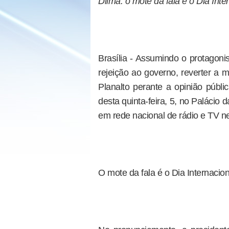
Dilma: o mote da fala é o Dia Inte
Brasília - Assumindo o protagoni
rejeição ao governo, reverter a 
Planalto perante a opinião públ
desta quinta-feira, 5, no Palácio
em rede nacional de rádio e TV n
O mote da fala é o Dia Internacion