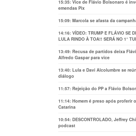
15:35:
Vice de Flávio Bolsonaro é in
emendas Pix
15:09:
Marcola se afasta da campanha
14:16:
VÍDEO: TRUMP E FLÁVIO SE 
LULA RINDO À TOA!! SERÁ NO 1° TU
13:49:
Recusa de partidos deixa Flá
Alfredo Gaspar para vice
13:40:
Lula e Davi Alcolumbre se reú
diálogo
11:57:
Rejeição do PP a Flávio Bolso
11:14:
Homem é preso após proferir o
Catarina
10:54:
DESCONTROLADO, Jeffrey Chiqu
podcast