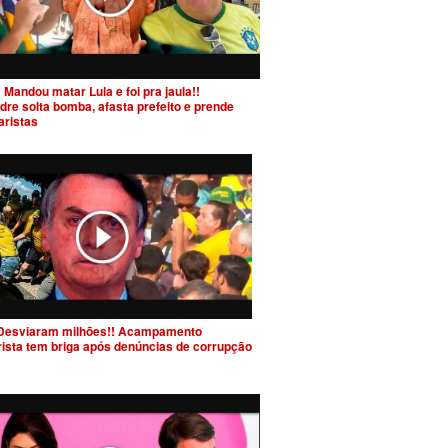
 Mandou matar Lula e foi pra jaula!!
dre solta bomba, afasta prefeito e prende
aristas
Desviaram milhões!! Acampamento
rista tem briga após denúncias de corrupção