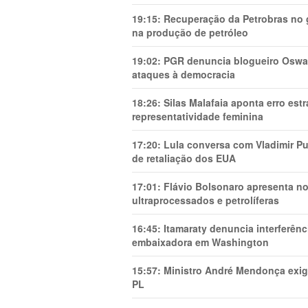
19:15:
Recuperação da Petrobras no g
na produção de petróleo
19:02:
PGR denuncia blogueiro Oswal
ataques à democracia
18:26:
Silas Malafaia aponta erro es
representatividade feminina
17:20:
Lula conversa com Vladimir Put
de retaliação dos EUA
17:01:
Flávio Bolsonaro apresenta no
ultraprocessados e petrolíferas
16:45:
Itamaraty denuncia interferên
embaixadora em Washington
15:57:
Ministro André Mendonça exig
PL