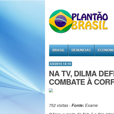
BRASIL
DENÚNCIAS
ECONOMI
5/3/2015 14:10
NA TV, DILMA DE
COMBATE À COR
752 visitas -
Fonte:
Exame