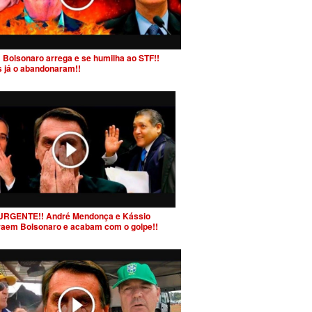
 Bolsonaro arrega e se humilha ao STF!!
s já o abandonaram!!
URGENTE!! André Mendonça e Kássio
raem Bolsonaro e acabam com o golpe!!