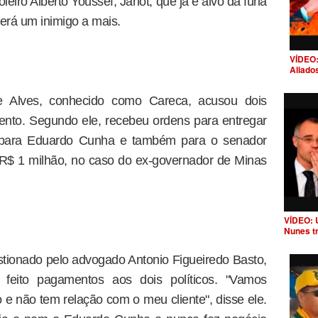
iro Alberto Youssef, Janot, que já é alvo da fúria
erá um inimigo a mais.
VÍDEO:
Aliado
me Alves, conhecido como Careca, acusou dois
ento. Segundo ele, recebeu ordens para entregar
 para Eduardo Cunha e também para o senador
R$ 1 milhão, no caso do ex-governador de Minas
VÍDEO: 
Nunes t
tionado pelo advogado Antonio Figueiredo Basto,
feito pagamentos aos dois políticos. "Vamos
 e não tem relação com o meu cliente", disse ele.