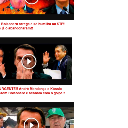
 Bolsonaro arrega e se humilha ao STF!!
s já o abandonaram!!
URGENTE!! André Mendonça e Kássio
raem Bolsonaro e acabam com o golpe!!