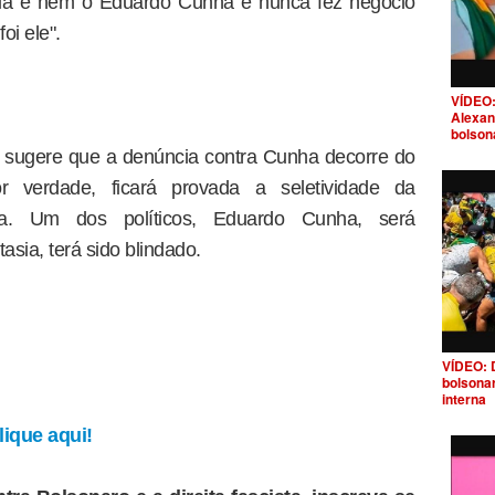
sia e nem o Eduardo Cunha e nunca fez negócio
oi ele".
VÍDEO:
Alexan
bolson
o sugere que a denúncia contra Cunha decorre do
 verdade, ficará provada a seletividade da
ica. Um dos políticos, Eduardo Cunha, será
asia, terá sido blindado.
VÍDEO: 
bolsona
interna
ique aqui!