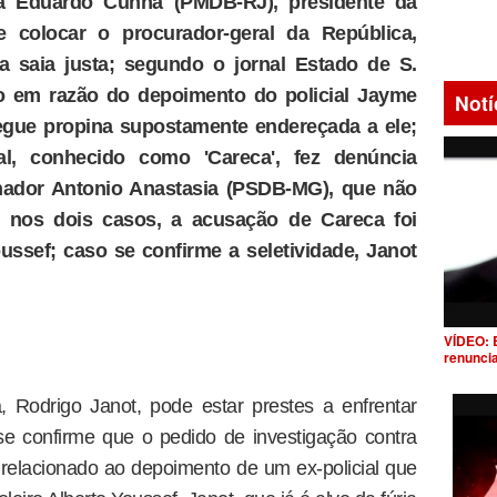
ra Eduardo Cunha (PMDB-RJ), presidente da
colocar o procurador-geral da República,
 saia justa; segundo o jornal Estado de S.
do em razão do depoimento do policial Jayme
Notí
tregue propina supostamente endereçada a ele;
l, conhecido como 'Careca', fez denúncia
nador Antonio Anastasia (PSDB-MG), que não
s; nos dois casos, a acusação de Careca foi
ussef; caso se confirme a seletividade, Janot
VÍDEO: 
renunci
, Rodrigo Janot, pode estar prestes a enfrentar
e confirme que o pedido de investigação contra
elacionado ao depoimento de um ex-policial que