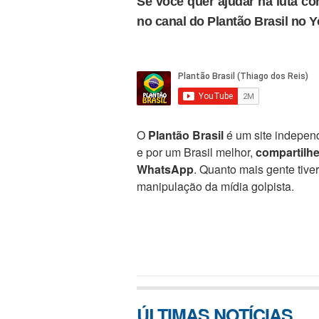
Se você quer ajudar na luta con
no canal do Plantão Brasil no 
O
Plantão Brasil
é um site independ
e por um Brasil melhor,
compartilh
WhatsApp
. Quanto mais gente tive
manipulação da mídia golpista.
ÚLTIMAS NOTÍCIAS