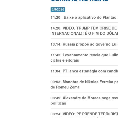
6/8/2026
14:20
-
Baixe o aplicativo do Plantão
14:20:
VÍDEO: TRUMP TEM CRlSE DE
INTERNACIONAL!! É O FIM DO DÓLA
13:14:
Rússia propõe ao governo Lula
11:43:
Levantamento revela que Luli
ciclos eleitorais
11:04:
PT lança estratégia com candi
09:53:
Manobra de Nikolas Ferreira pa
de Romeu Zema
08:49:
Alexandre de Moraes nega recu
políticas
08:24:
VÍDEO: PF PRENDE TERR0RlS