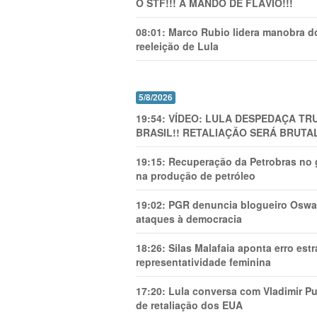
O STF!!! A MANDO DE FLÁVIO!!!
08:01:
Marco Rubio lidera manobra do
reeleição de Lula
5/8/2026
19:54:
VÍDEO: LULA DESPEDAÇA TRU
BRASIL!! RETALIAÇÃO SERÁ BRUTAL
19:15:
Recuperação da Petrobras no g
na produção de petróleo
19:02:
PGR denuncia blogueiro Oswal
ataques à democracia
18:26:
Silas Malafaia aponta erro es
representatividade feminina
17:20:
Lula conversa com Vladimir Put
de retaliação dos EUA