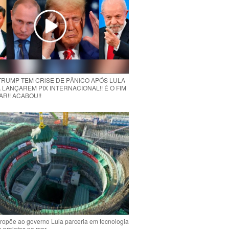
 TRUMP TEM CRlSE DE PÂNlCO APÓS LULA
 LANÇAREM PIX INTERNACIONAL!! É O FIM
R!! ACABOU!!
ropõe ao governo Lula parceria em tecnologia
e projetos no mar