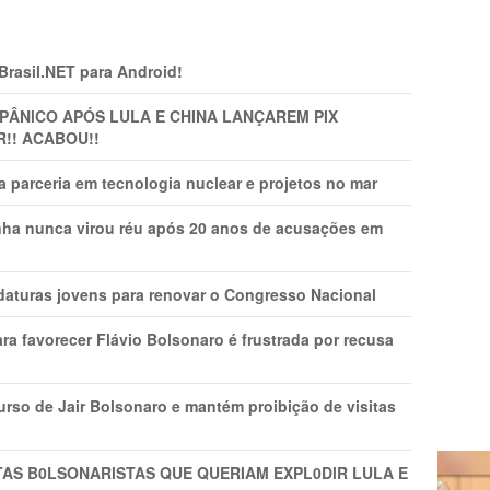
 Brasil.NET para Android!
 PÂNlCO APÓS LULA E CHINA LANÇAREM PIX
R!! ACABOU!!
 parceria em tecnologia nuclear e projetos no mar
nha nunca virou réu após 20 anos de acusações em
daturas jovens para renovar o Congresso Nacional
ra favorecer Flávio Bolsonaro é frustrada por recusa
rso de Jair Bolsonaro e mantém proibição de visitas
TAS B0LSONARlSTAS QUE QUERIAM EXPL0DlR LULA E