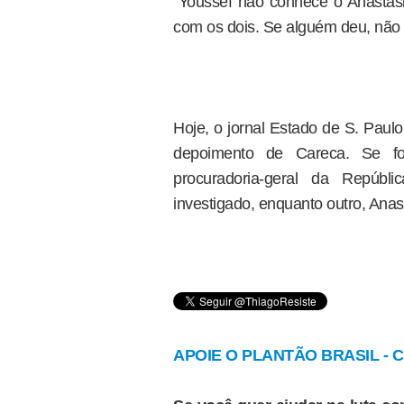
"Youssef não conhece o Anasta
com os dois. Se alguém deu, não f
Hoje, o jornal Estado de S. Paul
depoimento de Careca. Se for
procuradoria-geral da Repúbl
investigado, enquanto outro, Anast
APOIE O PLANTÃO BRASIL - Cl