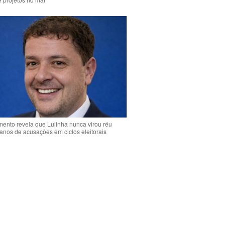
ento revela que Lulinha nunca virou réu
anos de acusações em ciclos eleitorais