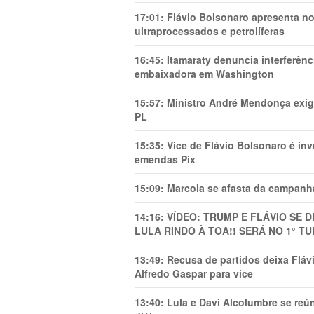
17:01:
Flávio Bolsonaro apresenta no
ultraprocessados e petrolíferas
16:45:
Itamaraty denuncia interferên
embaixadora em Washington
15:57:
Ministro André Mendonça exig
PL
15:35:
Vice de Flávio Bolsonaro é in
emendas Pix
15:09:
Marcola se afasta da campanha
14:16:
VÍDEO: TRUMP E FLÁVIO SE 
LULA RINDO À TOA!! SERÁ NO 1° TU
13:49:
Recusa de partidos deixa Flá
Alfredo Gaspar para vice
13:40:
Lula e Davi Alcolumbre se reú