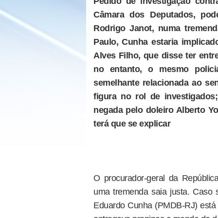
Pedido de investigação cont
Câmara dos Deputados, pode 
Rodrigo Janot, numa tremenda
Paulo, Cunha estaria implica
Alves Filho, que disse ter en
no entanto, o mesmo policia
semelhante relacionada ao se
figura no rol de investigado
negada pelo doleiro Alberto Yo
terá que se explicar
O procurador-geral da República
uma tremenda saia justa. Caso s
Eduardo Cunha (PMDB-RJ) está r