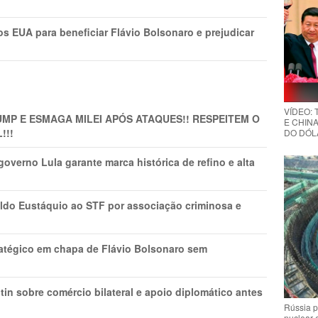
s EUA para beneficiar Flávio Bolsonaro e prejudicar
VÍDEO:
MP E ESMAGA MILEI APÓS ATAQUES!! RESPEITEM O
E CHINA
!!!
DO DÓLA
overno Lula garante marca histórica de refino e alta
do Eustáquio ao STF por associação criminosa e
tratégico em chapa de Flávio Bolsonaro sem
in sobre comércio bilateral e apoio diplomático antes
Rússia p
nuclear 