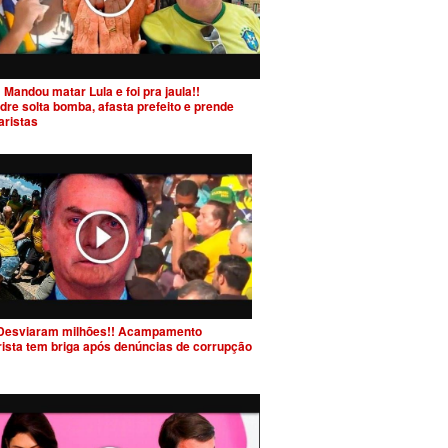
 Mandou matar Lula e foi pra jaula!!
dre solta bomba, afasta prefeito e prende
aristas
Desviaram milhões!! Acampamento
rista tem briga após denúncias de corrupção