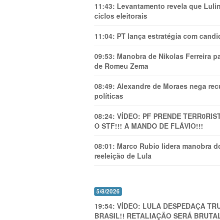
11:43:
Levantamento revela que Luli
ciclos eleitorais
11:04:
PT lança estratégia com candi
09:53:
Manobra de Nikolas Ferreira pa
de Romeu Zema
08:49:
Alexandre de Moraes nega recu
políticas
08:24:
VÍDEO: PF PRENDE TERR0RlS
O STF!!! A MANDO DE FLÁVIO!!!
08:01:
Marco Rubio lidera manobra do
reeleição de Lula
5/8/2026
19:54:
VÍDEO: LULA DESPEDAÇA TRU
BRASIL!! RETALIAÇÃO SERÁ BRUTAL