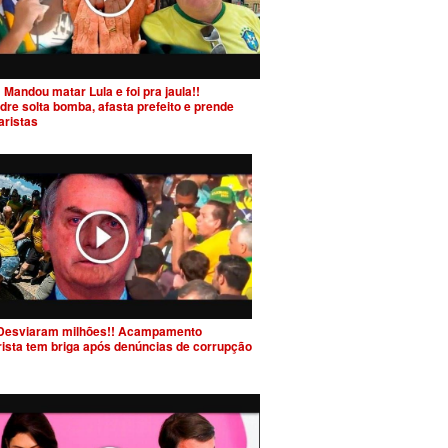
 Mandou matar Lula e foi pra jaula!!
dre solta bomba, afasta prefeito e prende
aristas
Desviaram milhões!! Acampamento
rista tem briga após denúncias de corrupção