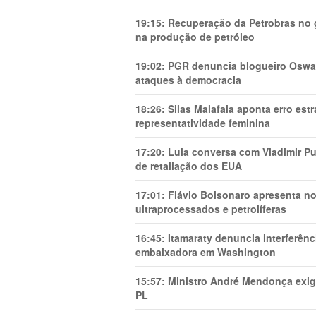
19:15:
Recuperação da Petrobras no g
na produção de petróleo
19:02:
PGR denuncia blogueiro Oswal
ataques à democracia
18:26:
Silas Malafaia aponta erro es
representatividade feminina
17:20:
Lula conversa com Vladimir Put
de retaliação dos EUA
17:01:
Flávio Bolsonaro apresenta no
ultraprocessados e petrolíferas
16:45:
Itamaraty denuncia interferên
embaixadora em Washington
15:57:
Ministro André Mendonça exig
PL