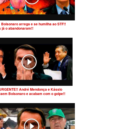
 Bolsonaro arrega e se humilha ao STF!!
s já o abandonaram!!
URGENTE!! André Mendonça e Kássio
raem Bolsonaro e acabam com o golpe!!