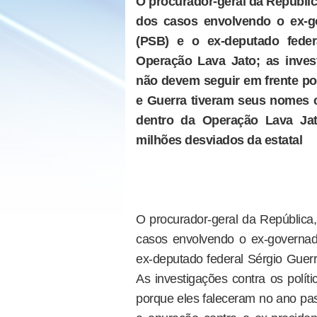
O procurador-geral da Repúblic
dos casos envolvendo o ex-
(PSB) e o ex-deputado fede
Operação Lava Jato; as inves
não devem seguir em frente p
e Guerra tiveram seus nomes 
dentro da Operação Lava Jat
milhões desviados da estatal
O procurador-geral da República,
casos envolvendo o ex-govern
ex-deputado federal Sérgio Gue
As investigações contra os polí
porque eles faleceram no ano pa