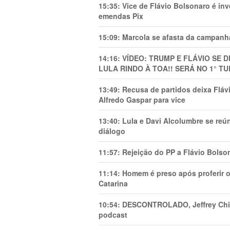
15:35:
Vice de Flávio Bolsonaro é in
emendas Pix
15:09:
Marcola se afasta da campanha
14:16:
VÍDEO: TRUMP E FLÁVIO SE 
LULA RINDO À TOA!! SERÁ NO 1° TU
13:49:
Recusa de partidos deixa Flá
Alfredo Gaspar para vice
13:40:
Lula e Davi Alcolumbre se reú
diálogo
11:57:
Rejeição do PP a Flávio Bolso
11:14:
Homem é preso após proferir o
Catarina
10:54:
DESCONTROLADO, Jeffrey Chiqu
podcast