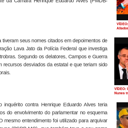
ente da Câmara Henrique Eduardo Alves (PMDB-
VÍDEO:
Aliado
 tiveram seus nomes citados em depoimentos de
ação Lava Jato da Polícia Federal que investiga
robras. Segundo os delatores, Campos e Guerra
 recursos desviados da estatal e que teriam sido
rais.
VÍDEO: 
Nunes t
 inquérito contra Henrique Eduardo Alves teria
cios do envolvimento do parlamentar no esquema
 O mesmo entendimento foi utilizado para arquivar