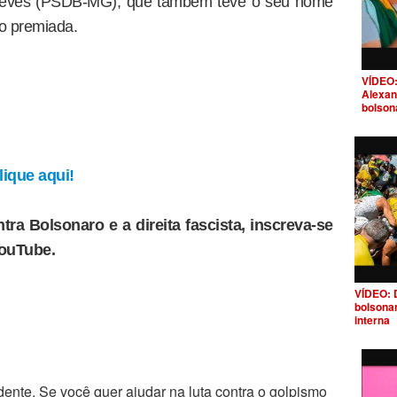
 Neves (PSDB-MG), que também teve o seu nome
o premiada.
VÍDEO:
Alexan
bolson
ique aqui!
tra Bolsonaro e a direita fascista, inscreva-se
YouTube.
VÍDEO: 
bolsona
interna
ente. Se você quer ajudar na luta contra o golpismo