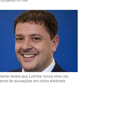
ento revela que Lulinha nunca virou réu
anos de acusações em ciclos eleitorais