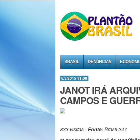
BRASIL
DENÚNCIAS
ECONOMI
6/3/2015 11:08
JANOT IRÁ ARQU
CAMPOS E GUER
833 visitas -
Fonte:
Brasil 247