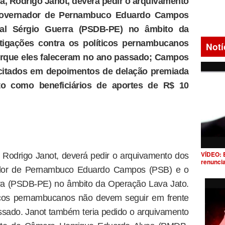
a, Rodrigo Janot, deverá pedir o arquivamento
governador de Pernambuco Eduardo Campos
ral Sérgio Guerra (PSDB-PE) no âmbito da
tigações contra os políticos pernambucanos
Notí
orque eles faleceram no ano passado; Campos
citados em depoimentos de delação premiada
o como beneficiários de aportes de R$ 10
VÍDEO: 
 Rodrigo Janot, deverá pedir o arquivamento dos
renunci
ador de Pernambuco Eduardo Campos (PSB) e o
rra (PSDB-PE) no âmbito da Operação Lava Jato.
ticos pernambucanos não devem seguir em frente
ssado. Janot também teria pedido o arquivamento