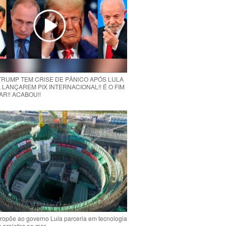
 TRUMP TEM CRlSE DE PÂNlCO APÓS LULA
 LANÇAREM PIX INTERNACIONAL!! É O FIM
R!! ACABOU!!
ropõe ao governo Lula parceria em tecnologia
e projetos no mar