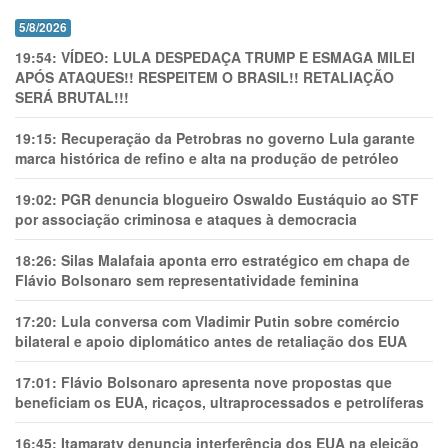
5/8/2026
19:54:
VÍDEO: LULA DESPEDAÇA TRUMP E ESMAGA MILEI
APÓS ATAQUES!! RESPEITEM O BRASIL!! RETALIAÇÃO
SERÁ BRUTAL!!!
19:15:
Recuperação da Petrobras no governo Lula garante
marca histórica de refino e alta na produção de petróleo
19:02:
PGR denuncia blogueiro Oswaldo Eustáquio ao STF
por associação criminosa e ataques à democracia
18:26:
Silas Malafaia aponta erro estratégico em chapa de
Flávio Bolsonaro sem representatividade feminina
17:20:
Lula conversa com Vladimir Putin sobre comércio
bilateral e apoio diplomático antes de retaliação dos EUA
17:01:
Flávio Bolsonaro apresenta nove propostas que
beneficiam os EUA, ricaços, ultraprocessados e petrolíferas
16:45:
Itamaraty denuncia interferência dos EUA na eleição