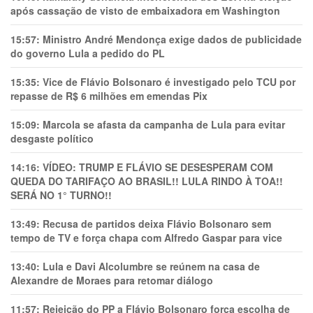
após cassação de visto de embaixadora em Washington
15:57:
Ministro André Mendonça exige dados de publicidade
do governo Lula a pedido do PL
15:35:
Vice de Flávio Bolsonaro é investigado pelo TCU por
repasse de R$ 6 milhões em emendas Pix
15:09:
Marcola se afasta da campanha de Lula para evitar
desgaste político
14:16:
VÍDEO: TRUMP E FLÁVIO SE DESESPERAM COM
QUEDA DO TARIFAÇO AO BRASIL!! LULA RINDO À TOA!!
SERÁ NO 1° TURNO!!
13:49:
Recusa de partidos deixa Flávio Bolsonaro sem
tempo de TV e força chapa com Alfredo Gaspar para vice
13:40:
Lula e Davi Alcolumbre se reúnem na casa de
Alexandre de Moraes para retomar diálogo
11:57:
Rejeição do PP a Flávio Bolsonaro força escolha de