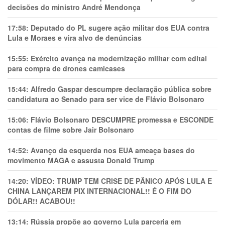
decisões do ministro André Mendonça
17:58:
Deputado do PL sugere ação militar dos EUA contra
Lula e Moraes e vira alvo de denúncias
15:55:
Exército avança na modernização militar com edital
para compra de drones camicases
15:44:
Alfredo Gaspar descumpre declaração pública sobre
candidatura ao Senado para ser vice de Flávio Bolsonaro
15:06:
Flávio Bolsonaro DESCUMPRE promessa e ESCONDE
contas de filme sobre Jair Bolsonaro
14:52:
Avanço da esquerda nos EUA ameaça bases do
movimento MAGA e assusta Donald Trump
14:20:
VÍDEO: TRUMP TEM CRlSE DE PÂNlCO APÓS LULA E
CHINA LANÇAREM PIX INTERNACIONAL!! É O FIM DO
DÓLAR!! ACABOU!!
13:14:
Rússia propõe ao governo Lula parceria em