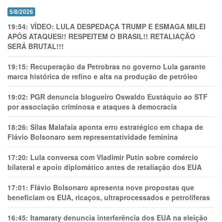
5/8/2026
19:54:
VÍDEO: LULA DESPEDAÇA TRUMP E ESMAGA MILEI
APÓS ATAQUES!! RESPEITEM O BRASIL!! RETALIAÇÃO
SERÁ BRUTAL!!!
19:15:
Recuperação da Petrobras no governo Lula garante
marca histórica de refino e alta na produção de petróleo
19:02:
PGR denuncia blogueiro Oswaldo Eustáquio ao STF
por associação criminosa e ataques à democracia
18:26:
Silas Malafaia aponta erro estratégico em chapa de
Flávio Bolsonaro sem representatividade feminina
17:20:
Lula conversa com Vladimir Putin sobre comércio
bilateral e apoio diplomático antes de retaliação dos EUA
17:01:
Flávio Bolsonaro apresenta nove propostas que
beneficiam os EUA, ricaços, ultraprocessados e petrolíferas
16:45:
Itamaraty denuncia interferência dos EUA na eleição