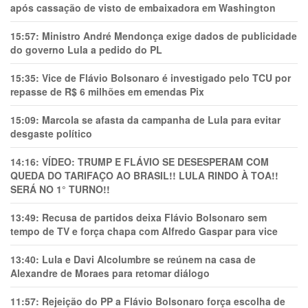
após cassação de visto de embaixadora em Washington
15:57:
Ministro André Mendonça exige dados de publicidade
do governo Lula a pedido do PL
15:35:
Vice de Flávio Bolsonaro é investigado pelo TCU por
repasse de R$ 6 milhões em emendas Pix
15:09:
Marcola se afasta da campanha de Lula para evitar
desgaste político
14:16:
VÍDEO: TRUMP E FLÁVIO SE DESESPERAM COM
QUEDA DO TARIFAÇO AO BRASIL!! LULA RINDO À TOA!!
SERÁ NO 1° TURNO!!
13:49:
Recusa de partidos deixa Flávio Bolsonaro sem
tempo de TV e força chapa com Alfredo Gaspar para vice
13:40:
Lula e Davi Alcolumbre se reúnem na casa de
Alexandre de Moraes para retomar diálogo
11:57:
Rejeição do PP a Flávio Bolsonaro força escolha de