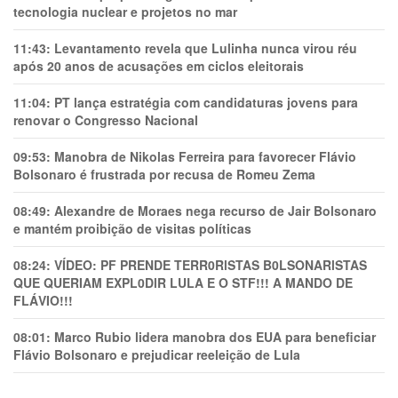
tecnologia nuclear e projetos no mar
11:43:
Levantamento revela que Lulinha nunca virou réu
após 20 anos de acusações em ciclos eleitorais
11:04:
PT lança estratégia com candidaturas jovens para
renovar o Congresso Nacional
09:53:
Manobra de Nikolas Ferreira para favorecer Flávio
Bolsonaro é frustrada por recusa de Romeu Zema
08:49:
Alexandre de Moraes nega recurso de Jair Bolsonaro
e mantém proibição de visitas políticas
08:24:
VÍDEO: PF PRENDE TERR0RlSTAS B0LSONARlSTAS
QUE QUERIAM EXPL0DlR LULA E O STF!!! A MANDO DE
FLÁVIO!!!
08:01:
Marco Rubio lidera manobra dos EUA para beneficiar
Flávio Bolsonaro e prejudicar reeleição de Lula