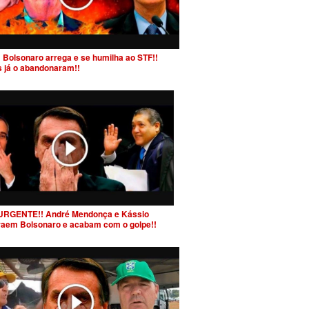
 Bolsonaro arrega e se humilha ao STF!!
s já o abandonaram!!
URGENTE!! André Mendonça e Kássio
raem Bolsonaro e acabam com o golpe!!