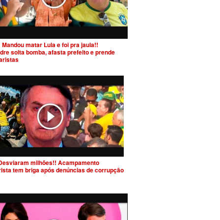
 Mandou matar Lula e foi pra jaula!!
dre solta bomba, afasta prefeito e prende
aristas
Desviaram milhões!! Acampamento
rista tem briga após denúncias de corrupção