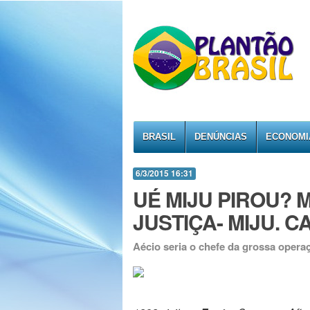
BRASIL
DENÚNCIAS
ECONOMI
6/3/2015 16:31
UÉ MIJU PIROU? 
JUSTIÇA- MIJU. C
Aécio seria o chefe da grossa opera