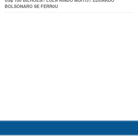
US$ 100 BILHÕES!! LULA RINDO MUITO!! EDUARDO
BOLSONARO SE FERR0U