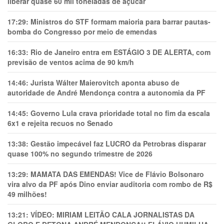
liberar quase 60 mil toneladas de açúcar
17:29:
Ministros do STF formam maioria para barrar pautas-
bomba do Congresso por meio de emendas
16:33:
Rio de Janeiro entra em ESTÁGIO 3 DE ALERTA, com
previsão de ventos acima de 90 km/h
14:46:
Jurista Wálter Maierovitch aponta abuso de
autoridade de André Mendonça contra a autonomia da PF
14:45:
Governo Lula crava prioridade total no fim da escala
6x1 e rejeita recuos no Senado
13:38:
Gestão impecável faz LUCRO da Petrobras disparar
quase 100% no segundo trimestre de 2026
13:29:
MAMATA DAS EMENDAS! Vice de Flávio Bolsonaro
vira alvo da PF após Dino enviar auditoria com rombo de R$
49 milhões!
13:21:
VÍDEO: MIRIAM LEITÃO CALA JORNALISTAS DA