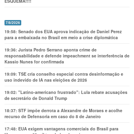
ESQUEMA!!!!
7/8/2026
19:58:
Senado dos EUA aprova indicação de Daniel Perez
para a embaixada no Brasil em meio a crise diplomática
19:36:
Jurista Pedro Serrano aponta crime de
responsabilidade e defende impeachment se interferência de
Kassio Nunes for confirmada
19:09:
TSE cria conselho especial contra desinformação e
uso indevido de IA nas eleições de 2026
19:02:
"Latino-americano frustrado": Lula rebate acusações
de secretário de Donald Trump
18:37:
STF impõe derrota a Alexandre de Moraes e acolhe
recurso de Defensoria em caso do 8 de Janeiro
17:48:
EUA exigem vantagens comerciais do Brasil para