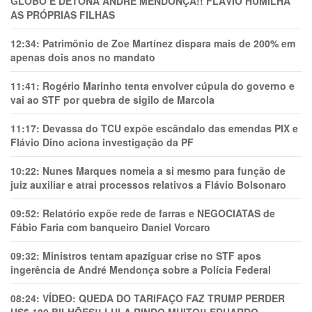
GLOBO E DETONA ANDRÉ MENDONÇA!! FLÁVIO HUMILHA
AS PRÓPRIAS FILHAS
12:34:
Patrimônio de Zoe Martínez dispara mais de 200% em
apenas dois anos no mandato
11:41:
Rogério Marinho tenta envolver cúpula do governo e
vai ao STF por quebra de sigilo de Marcola
11:17:
Devassa do TCU expõe escândalo das emendas PIX e
Flávio Dino aciona investigação da PF
10:22:
Nunes Marques nomeia a si mesmo para função de
juiz auxiliar e atrai processos relativos a Flávio Bolsonaro
09:52:
Relatório expõe rede de farras e NEGOCIATAS de
Fábio Faria com banqueiro Daniel Vorcaro
09:32:
Ministros tentam apaziguar crise no STF apos
ingerência de André Mendonça sobre a Polícia Federal
08:24:
VÍDEO: QUEDA DO TARIFAÇO FAZ TRUMP PERDER