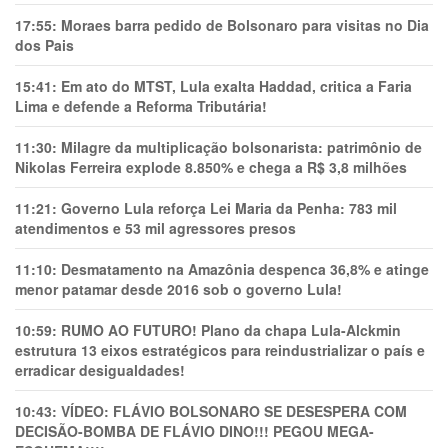
17:55:
Moraes barra pedido de Bolsonaro para visitas no Dia
dos Pais
15:41:
Em ato do MTST, Lula exalta Haddad, critica a Faria
Lima e defende a Reforma Tributária!
11:30:
Milagre da multiplicação bolsonarista: patrimônio de
Nikolas Ferreira explode 8.850% e chega a R$ 3,8 milhões
11:21:
Governo Lula reforça Lei Maria da Penha: 783 mil
atendimentos e 53 mil agressores presos
11:10:
Desmatamento na Amazônia despenca 36,8% e atinge
menor patamar desde 2016 sob o governo Lula!
10:59:
RUMO AO FUTURO! Plano da chapa Lula-Alckmin
estrutura 13 eixos estratégicos para reindustrializar o país e
erradicar desigualdades!
10:43:
VÍDEO: FLÁVIO BOLSONARO SE DESESPERA COM
DECISÃO-BOMBA DE FLÁVIO DINO!!! PEGOU MEGA-